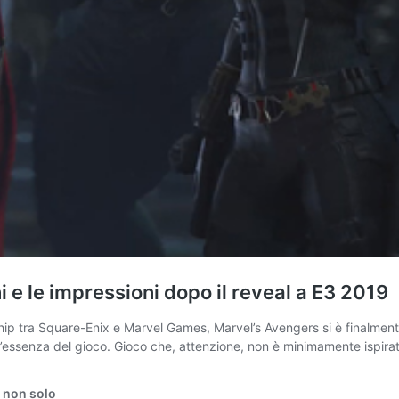
i e le impressioni dopo il reveal a E3 2019
ip tra Square-Enix e Marvel Games, Marvel’s Avengers si è finalmente
ll’essenza del gioco. Gioco che, attenzione, non è minimamente ispira
 non solo