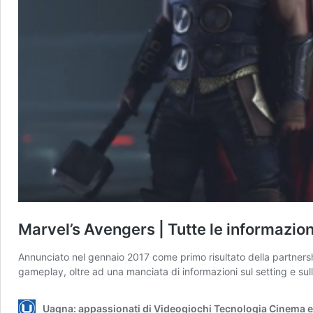
Marvel’s Avengers | Tutte le informazion
Annunciato nel gennaio 2017 come primo risultato della partnersh
gameplay, oltre ad una manciata di informazioni sul setting e su
Uagna: appassionati di Videogiochi Tecnologia Cinema e