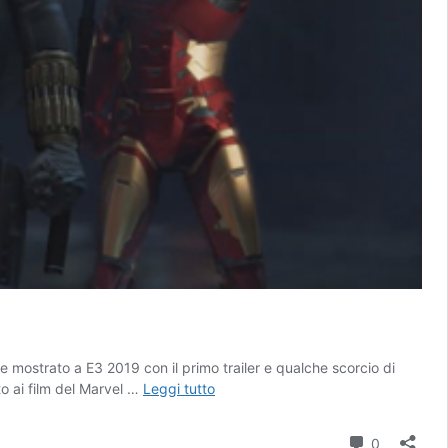
 mostrato a E3 2019 con il primo trailer e qualche scorcio di
Marvel’s
to ai film del Marvel …
Leggi tutto
Avengers
|
Commenti
0