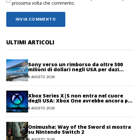
prossima volta che commento.
ULTIMI ARTICOLI
Sony verso un rimborso da oltre 500
milioni di dollari negli USA per dazi
illegittimi
8 AGOSTO 2026
Xbox Series X|S non entra nel cuore
degli USA: Xbox One avrebbe ancora più
giocatori attivi
8 AGOSTO 2026
Onimusha: Way of the Sword si mostra
su Nintendo Switch 2
8 AGOSTO 2026