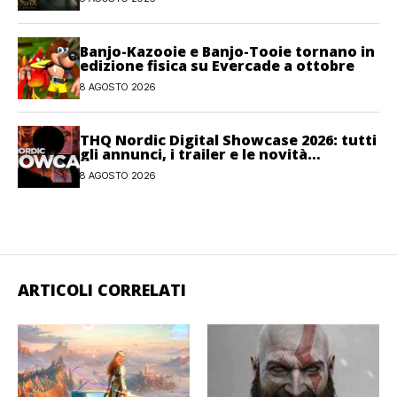
Banjo-Kazooie e Banjo-Tooie tornano in
edizione fisica su Evercade a ottobre
8 AGOSTO 2026
THQ Nordic Digital Showcase 2026: tutti
gli annunci, i trailer e le novità
dell’evento
8 AGOSTO 2026
ARTICOLI CORRELATI