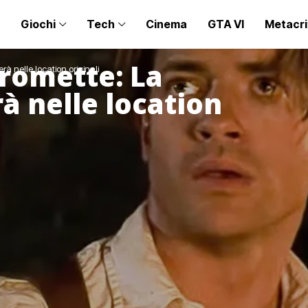
Giochi
Tech
Cinema
GTA VI
Metacri
romette: La
 nelle location originali
 nelle location