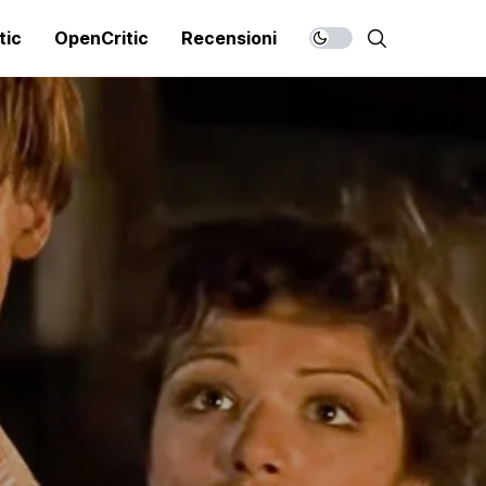
tic
OpenCritic
Recensioni