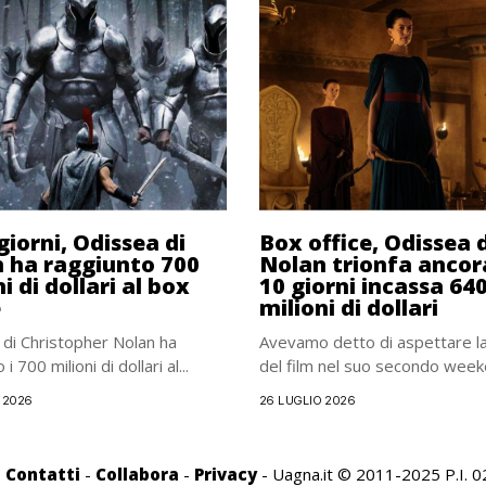
giorni, Odissea di
Box office, Odissea 
 ha raggiunto 700
Nolan trionfa ancora
i di dollari al box
10 giorni incassa 64
e
milioni di dollari
di Christopher Nolan ha
Avevamo detto di aspettare l
i 700 milioni di dollari al...
del film nel suo secondo weeke
 2026
26 LUGLIO 2026
-
Contatti
-
Collabora
-
Privacy
- Uagna.it © 2011-2025 P.I.