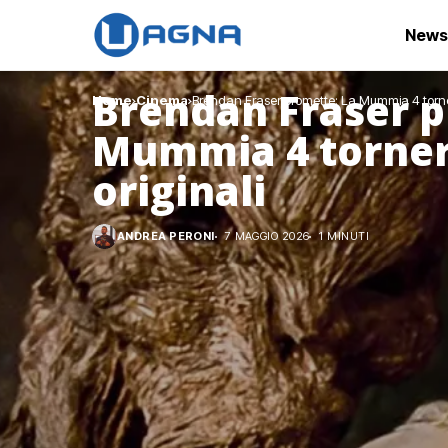
News
Brendan Fraser p
Home
Cinema
Brendan Fraser promette: La Mummia 4 tornerà
Mummia 4 tornerà
originali
ANDREA PERONI
7 MAGGIO 2026
1 MINUTI