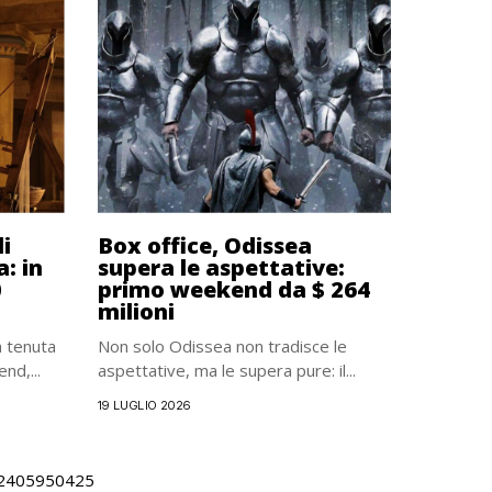
di
Box office, Odissea
: in
supera le aspettative:
0
primo weekend da $ 264
milioni
a tenuta
Non solo Odissea non tradisce le
nd,...
aspettative, ma le supera pure: il...
19 LUGLIO 2026
 02405950425