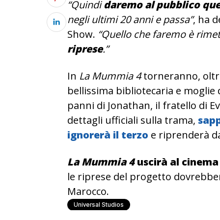
“Quindi
daremo al pubblico que
negli ultimi 20 anni e passa”
, ha 
Show.
“Quello che faremo è rimette
riprese
.”
In
La Mummia 4
torneranno, oltre
bellissima bibliotecaria e moglie
panni di Jonathan, il fratello di 
dettagli ufficiali sulla trama,
sapp
ignorerà il terzo
e riprenderà da
La Mummia 4
uscirà al cinema 
le riprese del progetto dovrebbe
Marocco.
Universal Studios