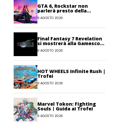
GTA 6, Rockstar non
parlerà presto della
modalità Online: priorità al
9 AGOSTO 2026
single-player
Final Fantasy 7 Revelation
si mostrerà alla Gamescom
Opening Night Live
9 AGOSTO 2026
HOT WHEELS Infinite Rush |
Trofei
9 AGOSTO 2026
Marvel Tokon: Fighting
Souls | Guida ai Trofei
9 AGOSTO 2026