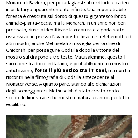
Monaco di Baviera, per poi adagiarsi sul territorio e cadere
in un letargo apparentemente infinito. Una impenetrabile
foresta è cresciuta sul dorso di questo gigantesco ibrido
animale-pianta-roccia, ma la Monarch, in un anno non ben
precisato, riuscì a identificare la creatura e a porla sotto
osservazione presso l’avamposto. Insieme a Behemoth ed
altri mostri, anche Mehuselah si risveglia per ordine di
Ghidorah, per poi seguire Godzilla dopo la vittoria del
mostro sul dragone a tre teste. Matusalemme, questo il
suo nome tradotto in italiano, è probabilmente un mostro
antichissimo,
forse il più antico tra i Titani
, ma non ha
riscontri nella filmografia di Godzilla antecedente al
MonsterVerse. A quanto pare, stando alle dichiarazioni
degli sceneggiatori, Methuselah è stato creato con lo
scopo di dimostrare che mostri e natura erano in perfetto
equilibrio.