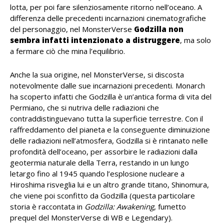
lotta, per poi fare silenziosamente ritorno nell’oceano. A
differenza delle precedenti incarnazioni cinematografiche
del personaggio, nel MonsterVerse
Godzilla non
sembra infatti intenzionato a distruggere
, ma solo
a fermare ciò che mina l’equilibrio.
Anche la sua origine, nel MonsterVerse, si discosta
notevolmente dalle sue incarnazioni precedenti. Monarch
ha scoperto infatti che Godzilla è un’antica forma di vita del
Permiano, che si nutriva delle radiazioni che
contraddistinguevano tutta la superficie terrestre. Con il
raffreddamento del pianeta e la conseguente diminuizione
delle radiazioni nell’atmosfera, Godzilla si è rintanato nelle
profondità dell’oceano, per assorbire le radiazioni dalla
geotermia naturale della Terra, restando in un lungo
letargo fino al 1945 quando l’esplosione nucleare a
Hiroshima risveglia lui e un altro grande titano, Shinomura,
che viene poi sconfitto da Godzilla (questa particolare
storia è raccontata in
Godzilla: Awakening
, fumetto
prequel del MonsterVerse di WB e Legendary).