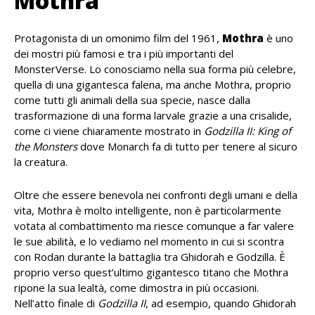
Mothra
Protagonista di un omonimo film del 1961,
Mothra
è uno
dei mostri più famosi e tra i più importanti del
MonsterVerse. Lo conosciamo nella sua forma più celebre,
quella di una gigantesca falena, ma anche Mothra, proprio
come tutti gli animali della sua specie, nasce dalla
trasformazione di una forma larvale grazie a una crisalide,
come ci viene chiaramente mostrato in
Godzilla II: King of
the Monsters
dove Monarch fa di tutto per tenere al sicuro
la creatura.
Oltre che essere benevola nei confronti degli umani e della
vita, Mothra è molto intelligente, non è particolarmente
votata al combattimento ma riesce comunque a far valere
le sue abilità, e lo vediamo nel momento in cui si scontra
con Rodan durante la battaglia tra Ghidorah e Godzilla. È
proprio verso quest’ultimo gigantesco titano che Mothra
ripone la sua lealtà, come dimostra in più occasioni.
Nell’atto finale di
Godzilla II
, ad esempio, quando Ghidorah