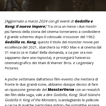
[Aggiornato a marzo 2024 con gli eventi di
Godzilla e
Kong: Il nuovo impero
]
Tra circa un mese i due mostri
più famosi della storia del cinema torneranno a condividere
il grande schermo dopo il colossale crossover del 1962.
Godzilla vs. Kong
, questo il titolo del monster movie per
eccellenza del 2021, sbarcherà su HBO Max e al cinema dal
31 marzo (e in Italia? Bella domanda, a cui per ora non
sappiamo dare una risposta), e proseguirà l’universo
cinematografico dei titani di Warner Bros. e Legendary
Pictures.
A poche settimane dall’atteso film-evento che metterà di
fronte le due grandi icone, abbiamo dunque deciso di fare
un ripassone generale del
MonsterVerse
con un rewatch
dei film della saga, vale a dire
Godzilla,
Kong: Skull Island
e
Godzilla II: King of the Monsters
, scandagliando le pellicole
a caccia di qualche particolare indizio che potrebbe essere