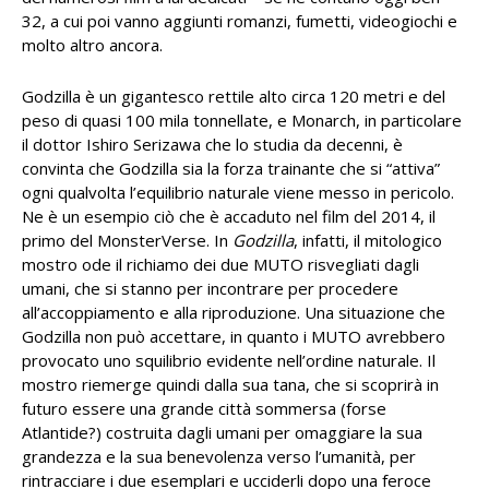
32, a cui poi vanno aggiunti romanzi, fumetti, videogiochi e
molto altro ancora.
Godzilla è un gigantesco rettile alto circa 120 metri e del
peso di quasi 100 mila tonnellate, e Monarch, in particolare
il dottor Ishiro Serizawa che lo studia da decenni, è
convinta che Godzilla sia la forza trainante che si “attiva”
ogni qualvolta l’equilibrio naturale viene messo in pericolo.
Ne è un esempio ciò che è accaduto nel film del 2014, il
primo del MonsterVerse. In
Godzilla
, infatti, il mitologico
mostro ode il richiamo dei due MUTO risvegliati dagli
umani, che si stanno per incontrare per procedere
all’accoppiamento e alla riproduzione. Una situazione che
Godzilla non può accettare, in quanto i MUTO avrebbero
provocato uno squilibrio evidente nell’ordine naturale. Il
mostro riemerge quindi dalla sua tana, che si scoprirà in
futuro essere una grande città sommersa (forse
Atlantide?) costruita dagli umani per omaggiare la sua
grandezza e la sua benevolenza verso l’umanità, per
rintracciare i due esemplari e ucciderli dopo una feroce