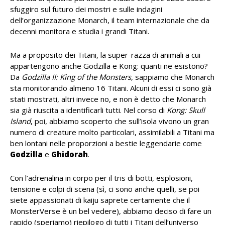
sfuggiro sul futuro dei mostri e sulle indagini
dell’organizzazione Monarch, il team internazionale che da
decenni monitora e studia i grandi Titani.
Ma a proposito dei Titani, la super-razza di animali a cui
appartengono anche Godzilla e Kong: quanti ne esistono?
Da
Godzilla II: King of the Monsters
, sappiamo che Monarch
sta monitorando almeno 16 Titani. Alcuni di essi ci sono già
stati mostrati, altri invece no, e non è detto che Monarch
sia già riuscita a identificarli tutti. Nel corso di
Kong: Skull
Island
, poi, abbiamo scoperto che sull’isola vivono un gran
numero di creature molto particolari, assimilabili a Titani ma
ben lontani nelle proporzioni a bestie leggendarie come
Godzilla
e
Ghidorah
.
Con l’adrenalina in corpo per il tris di botti, esplosioni,
tensione e colpi di scena (sì, ci sono anche quelli, se poi
siete appassionati di kaiju saprete certamente che il
MonsterVerse è un bel vedere), abbiamo deciso di fare un
rapido (speriamo) riepilogo di tutti i Titani dell’universo