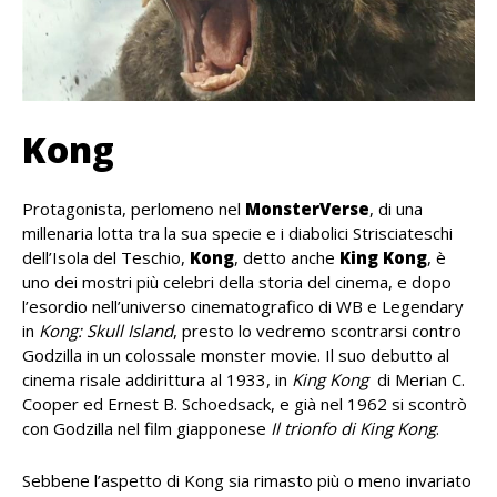
Kong
Protagonista, perlomeno nel
MonsterVerse
, di una
millenaria lotta tra la sua specie e i diabolici Strisciateschi
dell’Isola del Teschio,
Kong
, detto anche
King Kong
, è
uno dei mostri più celebri della storia del cinema, e dopo
l’esordio nell’universo cinematografico di WB e Legendary
in
Kong: Skull Island
, presto lo vedremo scontrarsi contro
Godzilla in un colossale monster movie. Il suo debutto al
cinema risale addirittura al 1933, in
King Kong
di Merian C.
Cooper ed Ernest B. Schoedsack, e già nel 1962 si scontrò
con Godzilla nel film giapponese
Il trionfo di King Kong
.
Sebbene l’aspetto di Kong sia rimasto più o meno invariato