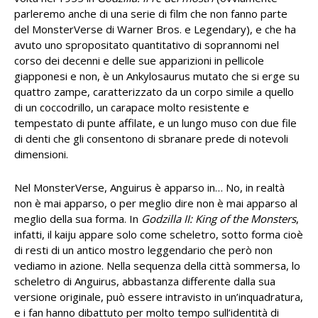
parleremo anche di una serie di film che non fanno parte
del MonsterVerse di Warner Bros. e Legendary), e che ha
avuto uno spropositato quantitativo di soprannomi nel
corso dei decenni e delle sue apparizioni in pellicole
giapponesi e non, è un Ankylosaurus mutato che si erge su
quattro zampe, caratterizzato da un corpo simile a quello
di un coccodrillo, un carapace molto resistente e
tempestato di punte affilate, e un lungo muso con due file
di denti che gli consentono di sbranare prede di notevoli
dimensioni.
Nel MonsterVerse, Anguirus è apparso in… No, in realtà
non è mai apparso, o per meglio dire non è mai apparso al
meglio della sua forma. In
Godzilla II: King of the Monsters
,
infatti, il kaiju appare solo come scheletro, sotto forma cioè
di resti di un antico mostro leggendario che però non
vediamo in azione. Nella sequenza della città sommersa, lo
scheletro di Anguirus, abbastanza differente dalla sua
versione originale, può essere intravisto in un’inquadratura,
e i fan hanno dibattuto per molto tempo sull’identità di