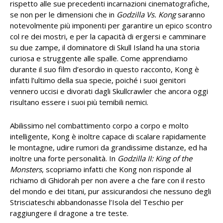
rispetto alle sue precedenti incarnazioni cinematografiche,
se non per le dimensioni che in
Godzilla Vs. Kong
saranno
notevolmente più imponenti per garantire un epico scontro
col re dei mostri, e per la capacità di ergersi e camminare
su due zampe, il dominatore di Skull Island ha una storia
curiosa e struggente alle spalle. Come apprendiamo
durante il suo film d’esordio in questo racconto, Kong è
infatti l’ultimo della sua specie, poiché i suoi genitori
vennero uccisi e divorati dagli Skullcrawler che ancora oggi
risultano essere i suoi più temibili nemici.
Abilissimo nel combattimento corpo a corpo e molto
intelligente, Kong è inoltre capace di scalare rapidamente
le montagne, udire rumori da grandissime distanze, ed ha
inoltre una forte personalità. In
Godzilla II: King of the
Monsters
, scopriamo infatti che Kong non risponde al
richiamo di Ghidorah per non avere a che fare con il resto
del mondo e dei titani, pur assicurandosi che nessuno degli
Strisciateschi abbandonasse l’Isola del Teschio per
raggiungere il dragone a tre teste.