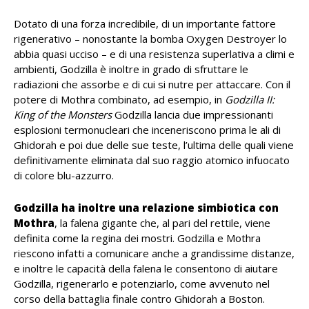
Dotato di una forza incredibile, di un importante fattore
rigenerativo – nonostante la bomba Oxygen Destroyer lo
abbia quasi ucciso – e di una resistenza superlativa a climi e
ambienti, Godzilla è inoltre in grado di sfruttare le
radiazioni che assorbe e di cui si nutre per attaccare. Con il
potere di Mothra combinato, ad esempio, in
Godzilla II:
King of the Monsters
Godzilla lancia due impressionanti
esplosioni termonucleari che inceneriscono prima le ali di
Ghidorah e poi due delle sue teste, l’ultima delle quali viene
definitivamente eliminata dal suo raggio atomico infuocato
di colore blu-azzurro.
Godzilla ha inoltre una relazione simbiotica con
Mothra
, la falena gigante che, al pari del rettile, viene
definita come la regina dei mostri. Godzilla e Mothra
riescono infatti a comunicare anche a grandissime distanze,
e inoltre le capacità della falena le consentono di aiutare
Godzilla, rigenerarlo e potenziarlo, come avvenuto nel
corso della battaglia finale contro Ghidorah a Boston.