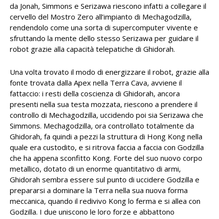
da Jonah, Simmons e Serizawa riescono infatti a collegare il
cervello del Mostro Zero all’impianto di Mechagodzilla,
rendendolo come una sorta di supercomputer vivente e
sfruttando la mente dello stesso Serizawa per guidare il
robot grazie alla capacità telepatiche di Ghidorah.
Una volta trovato il modo di energizzare il robot, grazie alla
fonte trovata dalla Apex nella Terra Cava, avviene il
fattaccio: i resti della coscienza di Ghidorah, ancora
presenti nella sua testa mozzata, riescono a prendere il
controllo di Mechagodzilla, uccidendo poi sia Serizawa che
Simmons. Mechagodzilla, ora controllato totalmente da
Ghidorah, fa quindi a pezzi la struttura di Hong Kong nella
quale era custodito, e si ritrova faccia a faccia con Godzilla
che ha appena sconfitto Kong. Forte del suo nuovo corpo
metallico, dotato di un enorme quantitativo di armi,
Ghidorah sembra essere sul punto di uccidere Godzilla e
prepararsi a dominare la Terra nella sua nuova forma
meccanica, quando il redivivo Kong lo ferma e si allea con
Godzilla. I due uniscono le loro forze e abbattono