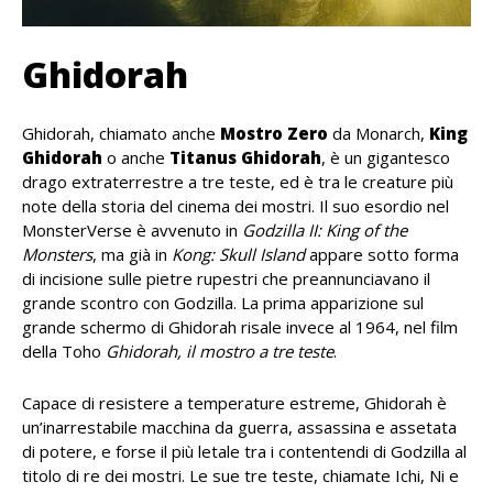
Ghidorah
Ghidorah, chiamato anche
Mostro Zero
da Monarch,
King
Ghidorah
o anche
Titanus Ghidorah
, è un gigantesco
drago extraterrestre a tre teste, ed è tra le creature più
note della storia del cinema dei mostri. Il suo esordio nel
MonsterVerse è avvenuto in
Godzilla II: King of the
Monsters
, ma già in
Kong: Skull Island
appare sotto forma
di incisione sulle pietre rupestri che preannunciavano il
grande scontro con Godzilla. La prima apparizione sul
grande schermo di Ghidorah risale invece al 1964, nel film
della Toho
Ghidorah, il mostro a tre teste
.
Capace di resistere a temperature estreme, Ghidorah è
un’inarrestabile macchina da guerra, assassina e assetata
di potere, e forse il più letale tra i contentendi di Godzilla al
titolo di re dei mostri. Le sue tre teste, chiamate Ichi, Ni e