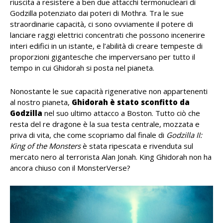
riuscita a resistere a ben due attacchi termonucleari di
Godzilla potenziato dai poteri di Mothra. Tra le sue
straordinarie capacità, ci sono ovviamente il potere di
lanciare raggi elettrici concentrati che possono incenerire
interi edifici in un istante, e l’abilità di creare tempeste di
proporzioni gigantesche che imperversano per tutto il
tempo in cui Ghidorah si posta nel pianeta.
Nonostante le sue capacità rigenerative non appartenenti
al nostro pianeta,
Ghidorah è stato sconfitto da
Godzilla
nel suo ultimo attacco a Boston. Tutto ciò che
resta del re dragone è la sua testa centrale, mozzata e
priva di vita, che come scopriamo dal finale di
Godzilla II:
King of the Monsters
è stata ripescata e rivenduta sul
mercato nero al terrorista Alan Jonah. King Ghidorah non ha
ancora chiuso con il MonsterVerse?