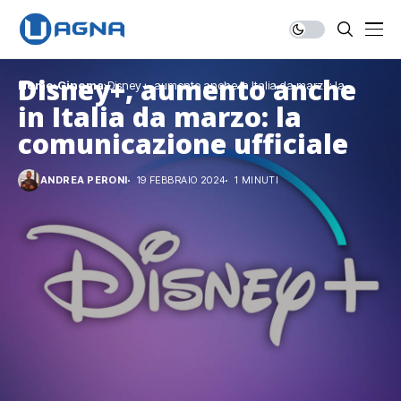
Disney+, aumento anche
Home
Cinema
Disney+, aumento anche in Italia da marzo: la
comunicazione ufficiale
in Italia da marzo: la
comunicazione ufficiale
ANDREA PERONI
19 FEBBRAIO 2024
1 MINUTI