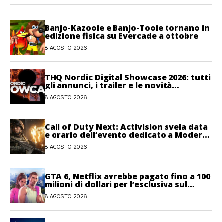
Banjo-Kazooie e Banjo-Tooie tornano in
edizione fisica su Evercade a ottobre
8 AGOSTO 2026
THQ Nordic Digital Showcase 2026: tutti
gli annunci, i trailer e le novità
dell’evento
8 AGOSTO 2026
Call of Duty Next: Activision svela data
e orario dell’evento dedicato a Modern
Warfare 4
8 AGOSTO 2026
GTA 6, Netflix avrebbe pagato fino a 100
milioni di dollari per l’esclusiva sul
gioco
8 AGOSTO 2026