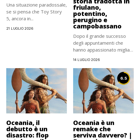
storia tradotta in
Una situazione paradossale,
friulano,
se si pensa che Toy Story
potentino,
5, ancora in...
perugino e
campobassano
21 LUGLIO 2026
Dopo il grande successo
degli appuntamenti che
hanno appassionato migliaia
di lettori...
14 LUGLIO 2026
6.5
Oceania, il
Oceania è un
debutto è un
remake che
disastro: flop
serviva davvero? |