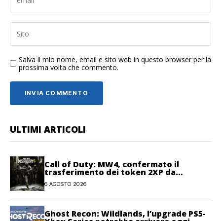
Salva il mio nome, email e sito web in questo browser per la
prossima volta che commento.
ULTIMI ARTICOLI
Call of Duty: MW4, confermato il
trasferimento dei token 2XP da
Warzone e Black Ops 7
6 AGOSTO 2026
Ghost Recon: Wildlands, l’upgrade PS5-