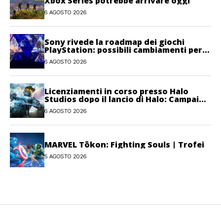
Xbox Series potrebbe arrivare oggi
6 AGOSTO 2026
Sony rivede la roadmap dei giochi
PlayStation: possibili cambiamenti per
l’anno fiscale 2026
6 AGOSTO 2026
Licenziamenti in corso presso Halo
Studios dopo il lancio di Halo: Campaign
Evolved
6 AGOSTO 2026
MARVEL Tōkon: Fighting Souls | Trofei
5 AGOSTO 2026