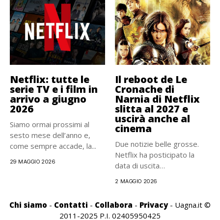
Netflix: tutte le
Il reboot de Le
serie TV e i film in
Cronache di
arrivo a giugno
Narnia di Netflix
2026
slitta al 2027 e
uscirà anche al
Siamo ormai prossimi al
cinema
sesto mese dell’anno e,
Due notizie belle grosse.
come sempre accade, la...
Netflix ha posticipato la
29 MAGGIO 2026
data di uscita
dell’attesissimo...
2 MAGGIO 2026
Chi siamo
-
Contatti
-
Collabora
-
Privacy
- Uagna.it ©
2011-2025 P.I. 02405950425