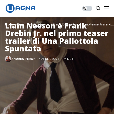
Liam Neeson è Frank
Home
Cinema
Liam Neeson è Frank Drebin Jr. nel primo teaser trailer di
Una Pallottola Spuntata
Drebin Jr. nel primo teaser
trailer di Una Pallottola
Spuntata
ANDREA PERONI
4 APRILE 2025
1 MINUTI