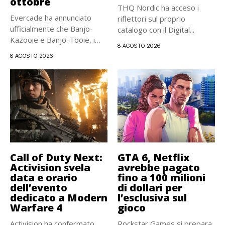
ottobre
THQ Nordic ha acceso i
Evercade ha annunciato
riflettori sul proprio
ufficialmente che Banjo-
catalogo con il Digital...
Kazooie e Banjo-Tooie, i
8 AGOSTO 2026
due storici platform...
8 AGOSTO 2026
Call of Duty Next:
GTA 6, Netflix
Activision svela
avrebbe pagato
data e orario
fino a 100 milioni
dell’evento
di dollari per
dedicato a Modern
l’esclusiva sul
Warfare 4
gioco
Activision ha confermato
Rockstar Games si prepara