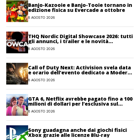
Banjo-Kazooie e Banjo-Tooie tornano in
edizione fisica su Evercade a ottobre
8 AGOSTO 2026
THQ Nordic Digital Showcase 2026: tutti
gli annunci, i trailer e le novità
dell’evento
8 AGOSTO 2026
Call of Duty Next: Activision svela data
e orario dell’evento dedicato a Modern
Warfare 4
8 AGOSTO 2026
GTA 6, Netflix avrebbe pagato fino a 100
milioni di dollari per l’esclusiva sul
gioco
8 AGOSTO 2026
Sony guadagna anche dai giochi fisici
Xbox grazie alle licenze Blu-ray