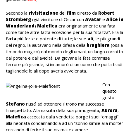
Secondo la
rivisitazione
del
film
diretto da
Robert
Stromberg
(già vincitore di Oscar con
Avatar
e
Alice in
Wonderland
)
Malefica
era originariamente una fata
come tante altre fatta eccezione per la sua “stazza”. Era la
fata
più forte e potente di tutte; le sue
ali
, le più grandi
del regno, la aiutavano nella difesa della
brughiera
(ossia
il mondo magico) dal mondo degli umani, un luogo corrotto
dal potere e dall’avidità. Da giovane la fata commise
l’errore più grande, si innamorò di un uomo che poi la tradì
tagliandole le ali dopo averla avvelenata.
Con
questo
gesto
Stefano
riuscì ad ottenere il trono ma successe
l’inaspettato. Alla nascita della sua primogenita,
Aurora
,
Malefica
accecata dalla vendetta porge i suoi “omaggi”
alla neonata condannandola ad un “sonno simile alla morte”
cercando di ferire il suo oramai ex amore.