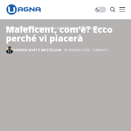
Maleficent, com’è? Ecco
Home
Cinema
Maleficent, com’è? Ecco perché vi piacerà
perché vi piacerà
ANDREA WHITE MEZZELANI
30 MAGGIO 2014
3 MINUTI