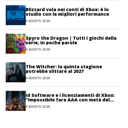
Blizzard vola nei conti di Xbox: è lo
studio con le migliori performance
9 AGOSTO 2026
Spyro the Dragon | Tutti i giochi della
serie, in poche parole
9 AGOSTO 2026
The Witcher: la quinta stagione
potrebbe slittare al 2027
9 AGOSTO 2026
id Software e i licenziamenti di Xbox:
“Impossibile fare AAA con metà del
personale”
9 AGOSTO 2026