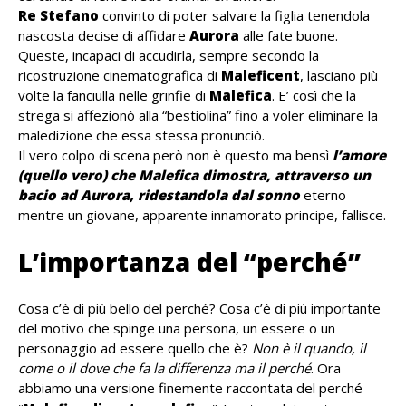
Re Stefano
convinto di poter salvare la figlia tenendola
nascosta decise di affidare
Aurora
alle fate buone.
Queste, incapaci di accudirla, sempre secondo la
ricostruzione cinematografica di
Maleficent
, lasciano più
volte la fanciulla nelle grinfie di
Malefica
. E’ così che la
strega si affezionò alla “bestiolina” fino a voler eliminare la
maledizione che essa stessa pronunciò.
Il vero colpo di scena però non è questo ma bensì
l’amore
(quello vero) che Malefica dimostra, attraverso un
bacio ad Aurora, ridestandola dal sonno
eterno
mentre un giovane, apparente innamorato principe, fallisce.
L’importanza del “perché”
Cosa c’è di più bello del perché? Cosa c’è di più importante
del motivo che spinge una persona, un essere o un
personaggio ad essere quello che è?
Non è il quando, il
come o il dove che fa la differenza ma il perché
. Ora
abbiamo una versione finemente raccontata del perché