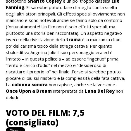
sottotono
Sharlto Copley
e un po’ troppo classica
Elle
Fanning
. Si sarebbe potuto fare di meglio con la scelta
degli altri attori principali. Gli effetti speciali ovviamente non
mancano e sono notevoli anche se fanno solo da contorno
(fortunatamente! Un film non è solo effetti speciali, ma
piuttosto una storia ben raccontata). Un aspetto negativo
invece della rivisitazione della
trama
è la mancanza di un
po’ del carisma tipico della strega cattiva. Per quanto
sbalorditiva Angelina Jolie il suo personaggio era ed è
limitato – in questa pellicola – ad essere “ingenuo” prima,
“ferito e carico d’odio” nel mezzo e “desideroso di
riscattare il proprio io” nel finale. Forse si sarebbe potuto
giocare di più sul mistero e la complessità della fata cattiva.
La
colonna sonora
non rapisce, anche se la versione
Once Upon a Dream
interpretata da
Lana Del Rey
non
delude.
VOTO DEL FILM: 7,5
(consigliato)
Disney