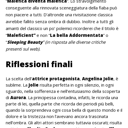
“
Malefica diventa malefica
“.
Lo stravolgimento
conseguente alla rinnovata sceneggiatura della fiaba può
non piacere a tutti. D’altronde una rivisitazione classica
avrebbe fallito senza ombra di dubbio. Inoltre a tutti gli
amanti del classico un po’ polemici ricorderei che il titolo è
“
Maleficient”
e non “
La bella Addormentata
” o
“
Sleeping Beauty
” (in risposta alle diverse critiche
presenti sul web).
Riflessioni finali
La scelta dell’
attrice protagonista
,
Angelina Jolie
, è
sublime. La
Jolie
risulta perfetta in ogni silenzio, in ogni
sguardo, nella sofferenza e nell’entusiasmo della scoperta
di
Aurora
. La principessa contadina, infatti, le ricorda una
parte di lei, quella parte che ricorda dei periodi più belli,
quando la sorprendeva ogni cosa bella di questo mondo e il
dolore e la tristezza non l’avevano ancora trascinata
nell’ombra. Gli altri attori sembrano tuttavia oscurati; risulta