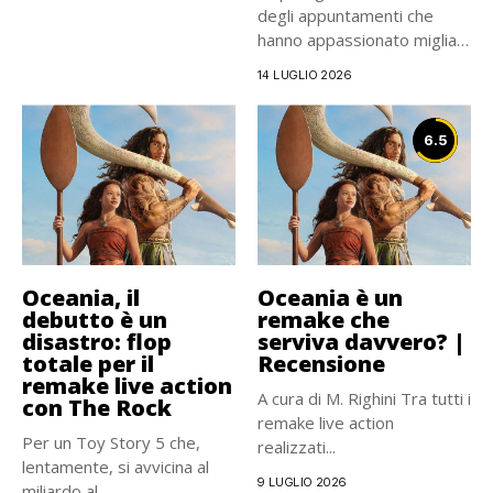
degli appuntamenti che
hanno appassionato migliaia
di lettori...
14 LUGLIO 2026
6.5
Oceania, il
Oceania è un
debutto è un
remake che
disastro: flop
serviva davvero? |
totale per il
Recensione
remake live action
A cura di M. Righini Tra tutti i
con The Rock
remake live action
Per un Toy Story 5 che,
realizzati...
lentamente, si avvicina al
9 LUGLIO 2026
miliardo al...