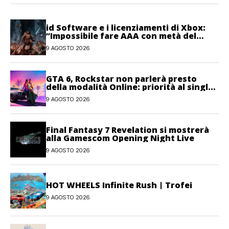
id Software e i licenziamenti di Xbox:
“Impossibile fare AAA con metà del
personale”
9 AGOSTO 2026
GTA 6, Rockstar non parlerà presto
della modalità Online: priorità al single-
player
9 AGOSTO 2026
Final Fantasy 7 Revelation si mostrerà
alla Gamescom Opening Night Live
9 AGOSTO 2026
HOT WHEELS Infinite Rush | Trofei
9 AGOSTO 2026