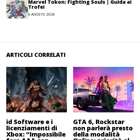
Marvel Tokon: Fighting Souls | Guida ai
Trofei
9 AGOSTO 2026
ARTICOLI CORRELATI
id Software e i
GTA 6, Rockstar
licenziamenti di
non parlerà presto
Xbox: “Impossibile
della modalità