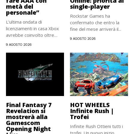
fare AAA con
Online: priorità al
metà del
single-player
personale”
Rockstar Games ha
L’ultima ondata di
confermato che entro la
licenziamenti in casa Xbox
fine del mese arriverà il...
avrebbe coinvolto oltre
9 AGOSTO 2026
3.000 sviluppatori,...
9 AGOSTO 2026
Final Fantasy 7
HOT WHEELS
Revelation si
Infinite Rush |
mostrerà alla
Trofei
Gamescom
Infinite Rush Ottieni tutti i
Opening Night
trofei. Un nuovo inizio