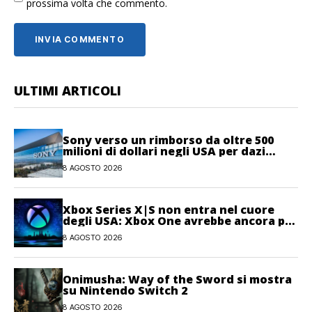
prossima volta che commento.
ULTIMI ARTICOLI
Sony verso un rimborso da oltre 500
milioni di dollari negli USA per dazi
illegittimi
8 AGOSTO 2026
Xbox Series X|S non entra nel cuore
degli USA: Xbox One avrebbe ancora più
giocatori attivi
8 AGOSTO 2026
Onimusha: Way of the Sword si mostra
su Nintendo Switch 2
8 AGOSTO 2026