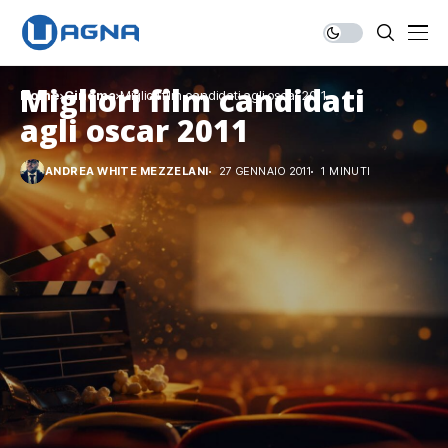
Migliori film candidati
Home
Cinema
Migliori film candidati agli oscar 2011
agli oscar 2011
ANDREA WHITE MEZZELANI
27 GENNAIO 2011
1 MINUTI