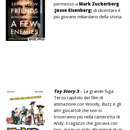
permesso a
Mark Zuckerberg
(
Jesse Eisenberg
) di diventare il
più giovane miliardario della storia.
.
.
.
.
.
Toy Story 3
– La grande fuga
Terzo capitolo del film di
animazione con Woody, Buzz e gli
altri giocattoli che non si
troveranno più nella cameretta di
Andy, il ragazzo che giocava con
loro, ma in un asilo alla mercé di un