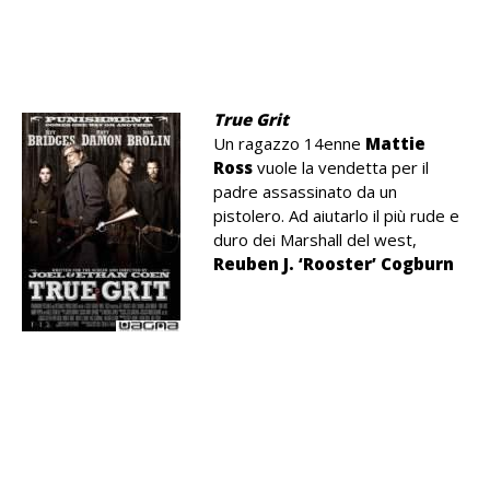
.
.
True Grit
Un ragazzo 14enne
Mattie
Ross
vuole la vendetta per il
padre assassinato da un
pistolero. Ad aiutarlo il più rude e
duro dei Marshall del west,
Reuben J. ‘Rooster’ Cogburn
.
.
.
.