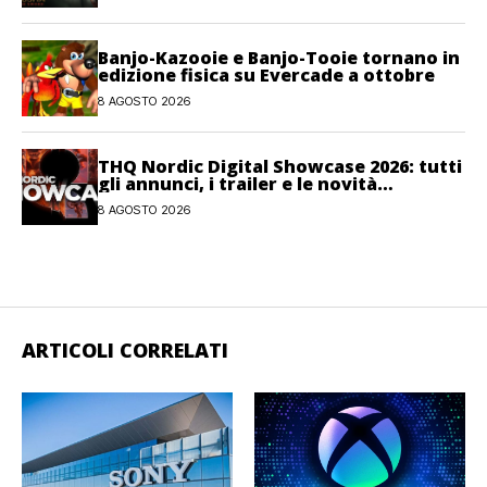
Banjo-Kazooie e Banjo-Tooie tornano in
edizione fisica su Evercade a ottobre
8 AGOSTO 2026
THQ Nordic Digital Showcase 2026: tutti
gli annunci, i trailer e le novità
dell’evento
8 AGOSTO 2026
ARTICOLI CORRELATI