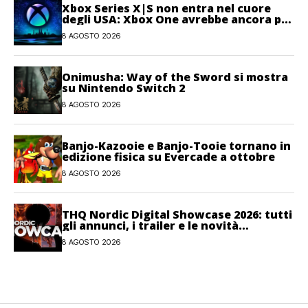
Xbox Series X|S non entra nel cuore
degli USA: Xbox One avrebbe ancora più
giocatori attivi
8 AGOSTO 2026
Onimusha: Way of the Sword si mostra
su Nintendo Switch 2
8 AGOSTO 2026
Banjo-Kazooie e Banjo-Tooie tornano in
edizione fisica su Evercade a ottobre
8 AGOSTO 2026
THQ Nordic Digital Showcase 2026: tutti
gli annunci, i trailer e le novità
dell’evento
8 AGOSTO 2026