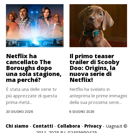
Netflix ha
Il primo teaser
cancellato The
trailer di Scooby
Boroughs dopo
Doo: Origins, la
una sola stagione,
nuova serie di
ma perché?
Netflix!
È stata una delle serie tv
Netflix ha svelato in
più apprezzate di questa
anteprima le prime immagini
prima metà...
della sua prossima serie...
20 GIUGNO 2026
8 GIUGNO 2026
Chi siamo
-
Contatti
-
Collabora
-
Privacy
- Uagna.it ©
2011-2025 P.I. 02405950425