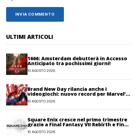
ULTIMI ARTICOLI
1666: Amsterdam debutterà in Accesso
Anticipato tra pochissimi giorni!
10 AGOSTO 2026
Brand New Day rilancia anche i
videogiochi: nuovo record per Marvel’s
Spider-Man 2
10 AGOSTO 2026
Square Enix cresce nel primo trimestre
grazie a Final Fantasy VII Rebirth e Final
Fantasy XIV
10 AGOSTO 2026