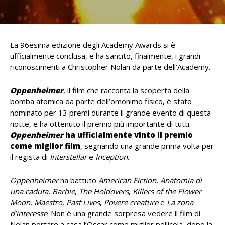
La 96esima edizione degli Academy Awards si è
ufficialmente conclusa, e ha sancito, finalmente, i grandi
riconoscimenti a Christopher Nolan da parte dell’Academy.
Oppenheimer
,
il film che racconta la scoperta della
bomba atomica da parte dell’omonimo fisico, è stato
nominato per 13 premi durante il grande evento di questa
notte, e ha ottenuto il premio più importante di tutti.
Oppenheimer
ha ufficialmente vinto il premio
come miglior
film
, segnando una grande prima volta per
il regista di
Interstellar
e
Inception
.
Oppenheimer
ha battuto
American Fiction
,
Anatomia di
una caduta
,
Barbie
,
The Holdovers
,
Killers of the Flower
Moon
,
Maestro
,
Past Lives
,
Povere creature
e
La zona
d’interesse
. Non è una grande sorpresa vedere il film di
Nolan portare a casa l’Oscar come miglior pellicola, dopo la