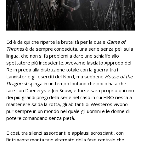
Ed è da qui che riparte la brutalità per la quale
Game of
Thrones
è da sempre conosciuta, una serie senza peli sulla
lingua, che non si fa problemi a dare uno schiaffo allo
spettatore più incosciente. Avevamo lasciato Approdo del
Re in preda alla distruzione totale con la guerra tra i
Lannister e gli eserciti del Nord, ma sebbene
House of the
Dragon
si spinga in un tempo lontano che poco ha a che
fare con Daenerys e Jon Snow, e forse sarà proprio qui uno
dei più grandi pregi della serie nel caso in cui HBO riesca a
mantenere salda la rotta, gli abitanti di Westeros vivono
pur sempre in un mondo nel quale gli uomini e le donne di
potere comandano senza pietà.
E così, tra silenzi assordanti e applausi scroscianti, con
l’intrigante montaggio alternato della fase centrale che