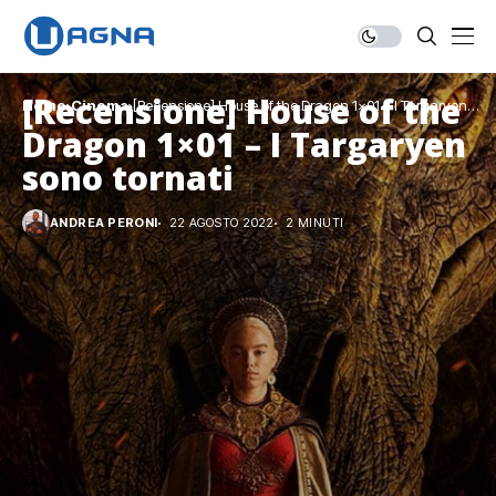
[Recensione] House of the
Home
Cinema
[Recensione] House of the Dragon 1×01 – I Targaryen
sono tornati
Dragon 1×01 – I Targaryen
sono tornati
ANDREA PERONI
22 AGOSTO 2022
2 MINUTI