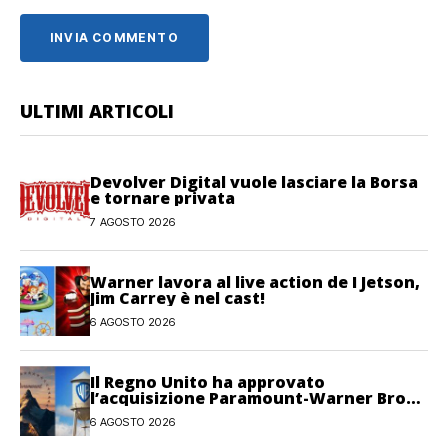
ULTIMI ARTICOLI
Devolver Digital vuole lasciare la Borsa
e tornare privata
7 AGOSTO 2026
Warner lavora al live action de I Jetson,
Jim Carrey è nel cast!
6 AGOSTO 2026
Il Regno Unito ha approvato
l’acquisizione Paramount-Warner Bros
Discovery
6 AGOSTO 2026