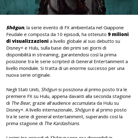
Shōgun
, la serie evento di FX ambientata nel Giappone
Feudale e composta da 10 episodi, ha ottenuto
9 milioni
di visualizzazioni
a livello globale al suo debutto su
Disney+ e Hulu, sulla base dei primi sei giorni di
disponibilità in streaming, garantendosi così la prima
posizione tra le serie scripted di General Entertainment a
livello mondiale. Si tratta di un enorme successo per una
nuova serie originale.
Negli Stati Uniti,
Shōgun
si posiziona al primo posto tra le
premiere FX su Hulu, appena davanti alla seconda stagione
di
The Bear
, grazie all’audience accumulata da Hulu su
Disney+. A livello internazionale,
Shōgun
è al primo posto
tra le serie di general entertainment, superando così la
prima stagione di
The Kardashians
.
I primi tre episodi di
Shōgun
sono ora disponibili in