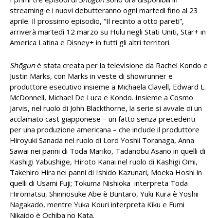
streaming e i nuovi debutteranno ogni martedì fino al 23
aprile. Il prossimo episodio, “Il recinto a otto pareti”,
arriverà martedì 12 marzo su Hulu negli Stati Uniti, Star+ in
America Latina e Disney+ in tutti gli altri territori.
Shōgun
è stata creata per la televisione da Rachel Kondo e
Justin Marks, con Marks in veste di showrunner e
produttore esecutivo insieme a Michaela Clavell, Edward L.
McDonnell, Michael De Luca e Kondo. Insieme a Cosmo
Jarvis, nel ruolo di John Blackthorne, la serie si avvale di un
acclamato cast giapponese – un fatto senza precedenti
per una produzione americana – che include il produttore
Hiroyuki Sanada nel ruolo di Lord Yoshii Toranaga, Anna
Sawai nei panni di Toda Mariko, Tadanobu Asano in quelli di
Kashigi Yabushige, Hiroto Kanai nel ruolo di Kashigi Omi,
Takehiro Hira nei panni di Ishido Kazunari, Moeka Hoshi in
quelli di Usami Fuji; Tokuma Nishioka interpreta Toda
Hiromatsu, Shinnosuke Abe è Buntaro, Yuki Kura è Yoshii
Nagakado, mentre Yuka Kouri interpreta Kiku e Fumi
Nikaido è Ochiba no Kata.