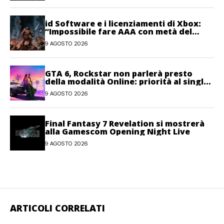
id Software e i licenziamenti di Xbox:
“Impossibile fare AAA con metà del
personale”
9 AGOSTO 2026
GTA 6, Rockstar non parlerà presto
della modalità Online: priorità al single-
player
9 AGOSTO 2026
Final Fantasy 7 Revelation si mostrerà
alla Gamescom Opening Night Live
9 AGOSTO 2026
ARTICOLI CORRELATI