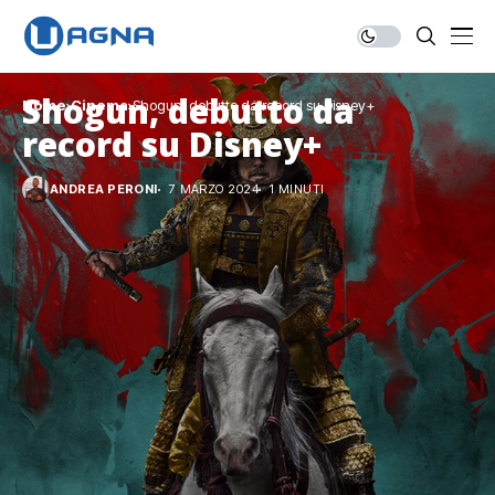
Shogun, debutto da
Home
Cinema
Shogun, debutto da record su Disney+
record su Disney+
ANDREA PERONI
7 MARZO 2024
1 MINUTI