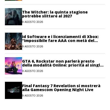
The Witcher: la quinta stagione
potrebbe slittare al 2027
9 AGOSTO 2026
id Software e i licenziamenti di Xbox:
“Impossibile fare AAA con metà del
personale”
9 AGOSTO 2026
GTA 6, Rockstar non parlerà presto
della modalità Online: priorità al single-
player
9 AGOSTO 2026
Final Fantasy 7 Revelation si mostrerà
alla Gamescom Opening Night Live
9 AGOSTO 2026