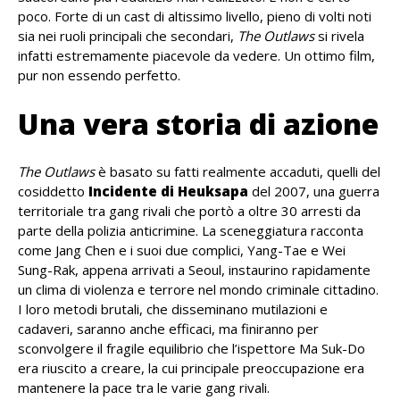
poco. Forte di un cast di altissimo livello, pieno di volti noti
sia nei ruoli principali che secondari,
The Outlaws
si rivela
infatti estremamente piacevole da vedere. Un ottimo film,
pur non essendo perfetto.
Una vera storia di azione
The Outlaws
è basato su fatti realmente accaduti, quelli del
cosiddetto
Incidente di Heuksapa
del 2007, una guerra
territoriale tra gang rivali che portò a oltre 30 arresti da
parte della polizia anticrimine. La sceneggiatura racconta
come Jang Chen e i suoi due complici, Yang-Tae e Wei
Sung-Rak, appena arrivati a Seoul, instaurino rapidamente
un clima di violenza e terrore nel mondo criminale cittadino.
I loro metodi brutali, che disseminano mutilazioni e
cadaveri, saranno anche efficaci, ma finiranno per
sconvolgere il fragile equilibrio che l’ispettore Ma Suk-Do
era riuscito a creare, la cui principale preoccupazione era
mantenere la pace tra le varie gang rivali.