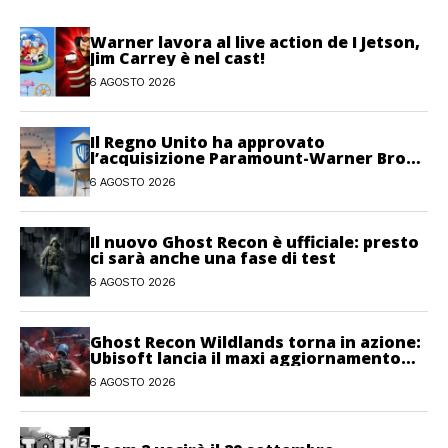
Warner lavora al live action de I Jetson,
Jim Carrey è nel cast!
6 AGOSTO 2026
Il Regno Unito ha approvato
l’acquisizione Paramount-Warner Bros
Discovery
6 AGOSTO 2026
Il nuovo Ghost Recon è ufficiale: presto
ci sarà anche una fase di test
6 AGOSTO 2026
Ghost Recon Wildlands torna in azione:
Ubisoft lancia il maxi aggiornamento
gratuito Last Rites
6 AGOSTO 2026