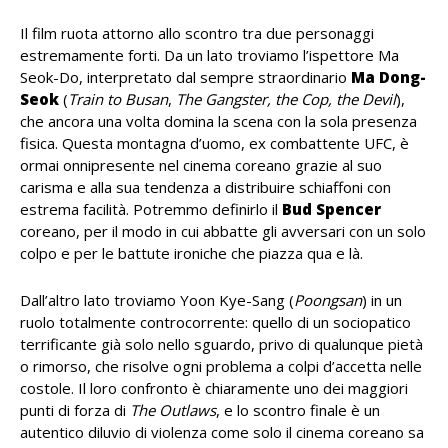
Il film ruota attorno allo scontro tra due personaggi
estremamente forti. Da un lato troviamo l’ispettore Ma
Seok-Do, interpretato dal sempre straordinario
Ma Dong-
Seok
(
Train to Busan
,
The Gangster, the Cop, the Devil
),
che ancora una volta domina la scena con la sola presenza
fisica. Questa montagna d’uomo, ex combattente UFC, è
ormai onnipresente nel cinema coreano grazie al suo
carisma e alla sua tendenza a distribuire schiaffoni con
estrema facilità. Potremmo definirlo il
Bud Spencer
coreano, per il modo in cui abbatte gli avversari con un solo
colpo e per le battute ironiche che piazza qua e là.
Dall’altro lato troviamo Yoon Kye-Sang (
Poongsan
) in un
ruolo totalmente controcorrente: quello di un sociopatico
terrificante già solo nello sguardo, privo di qualunque pietà
o rimorso, che risolve ogni problema a colpi d’accetta nelle
costole. Il loro confronto è chiaramente uno dei maggiori
punti di forza di
The Outlaws
, e lo scontro finale è un
autentico diluvio di violenza come solo il cinema coreano sa