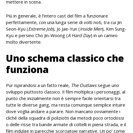
mettere in scena.
Più in generale, è l’intero cast del film a funzionare
perfettamente, con una lunga serie di volti noti, tra cui Jin
Seon-Kyu (
Extreme Job
), Jo Jae-Yun (
Inside Men
), Kim Sung-
Kyu e persino Cho Jin-Woong (
A Hard Day
) in un cameo
molto divertente.
Uno schema classico che
funziona
Pur ispirandosi a un fatto reale,
The Outlaws
segue uno
sviluppo piuttosto classico. Il film moltiplica i personaggi, al
punto che inizialmente non è sempre facile orientarsi tra
tutte le diverse gang, ma resta comunque semplice intuire
dove voglia andare a parare. Non mancano ovviamente i
cliché della squadra di poliziotti dai metodi poco ortodossi
o delle risse tra bande armate di coltelli in piena strada, e il
film indulge in parecchie scorciatoie narrative. Un po’ come