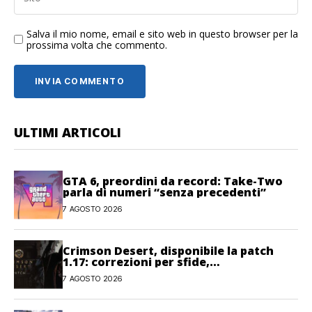
Salva il mio nome, email e sito web in questo browser per la
prossima volta che commento.
ULTIMI ARTICOLI
GTA 6, preordini da record: Take-Two
parla di numeri “senza precedenti”
7 AGOSTO 2026
Crimson Desert, disponibile la patch
1.17: correzioni per sfide,
combattimento e interfaccia
7 AGOSTO 2026