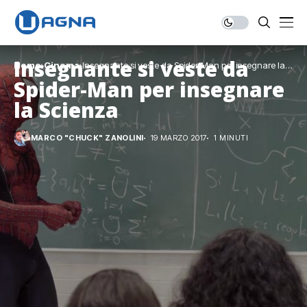
Insegnante si veste da
Home
Cinema
Insegnante si veste da Spider-Man per insegnare la
Scienza
Spider-Man per insegnare
la Scienza
MARCO "CHUCK" ZANOLINI
19 MARZO 2017
1 MINUTI