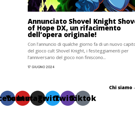
Annunciato Shovel Knight Shov
of Hope DX, un rifacimento
dell’opera originale!
Con l’annuncio di qualche giorno fa di un nuovo capit
del gioco cult Shovel Knight, i festeggiamenti per
l’anniversario del gioco non finiscono...
17 GIUGNO 2024
Chi siamo
cebook
Youtube
Instagram
Twitter
Twitch
Tiktok