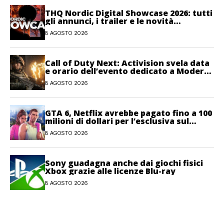
THQ Nordic Digital Showcase 2026: tutti
gli annunci, i trailer e le novità
dell’evento
8 AGOSTO 2026
Call of Duty Next: Activision svela data
e orario dell’evento dedicato a Modern
Warfare 4
8 AGOSTO 2026
GTA 6, Netflix avrebbe pagato fino a 100
milioni di dollari per l’esclusiva sul
gioco
8 AGOSTO 2026
Sony guadagna anche dai giochi fisici
Xbox grazie alle licenze Blu-ray
8 AGOSTO 2026