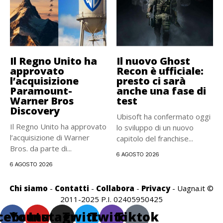
Il Regno Unito ha
Il nuovo Ghost
approvato
Recon è ufficiale:
l’acquisizione
presto ci sarà
Paramount-
anche una fase di
Warner Bros
test
Discovery
Ubisoft ha confermato oggi
Il Regno Unito ha approvato
lo sviluppo di un nuovo
l’acquisizione di Warner
capitolo del franchise...
Bros. da parte di...
6 AGOSTO 2026
6 AGOSTO 2026
Chi siamo
-
Contatti
-
Collabora
-
Privacy
- Uagna.it ©
2011-2025 P.I. 02405950425
cebook
Youtube
Instagram
Twitter
Twitch
Tiktok