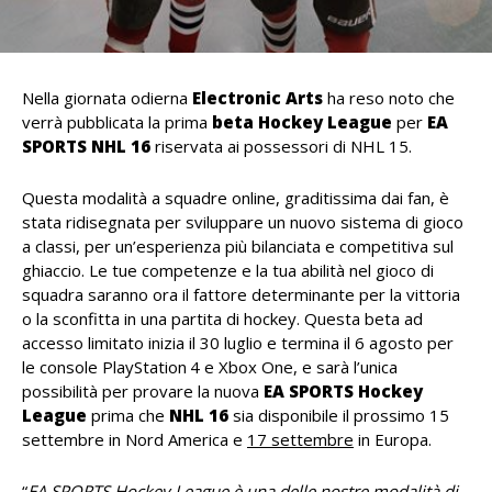
Nella giornata odierna
Electronic Arts
ha reso noto che
verrà pubblicata la prima
beta Hockey League
per
EA
SPORTS
NHL 16
riservata ai possessori di NHL 15.
Questa modalità a squadre online, graditissima dai fan, è
stata ridisegnata per sviluppare un nuovo sistema di gioco
a classi, per un’esperienza più bilanciata e competitiva sul
ghiaccio. Le tue competenze e la tua abilità nel gioco di
squadra saranno ora il fattore determinante per la vittoria
o la sconfitta in una partita di hockey. Questa beta ad
accesso limitato inizia il 30 luglio
e termina il 6 agosto per
le console PlayStation
4 e Xbox One, e sarà l’unica
possibilità per provare la nuova
EA SPORTS Hockey
League
prima che
NHL 16
sia disponibile il prossimo 15
settembre in Nord America e
17 settembre
in Europa.
“
EA SPORTS Hockey League è una delle nostre modalità di