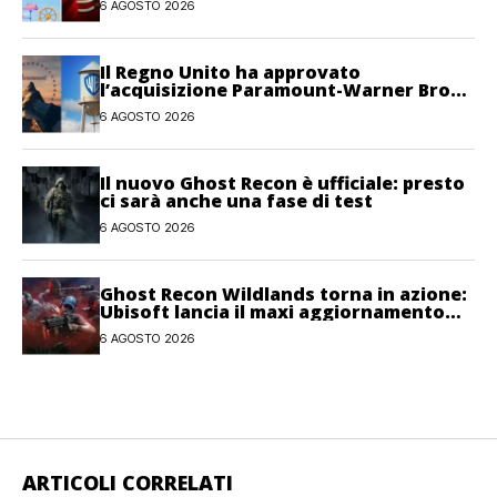
6 AGOSTO 2026
Il Regno Unito ha approvato
l’acquisizione Paramount-Warner Bros
Discovery
6 AGOSTO 2026
Il nuovo Ghost Recon è ufficiale: presto
ci sarà anche una fase di test
6 AGOSTO 2026
Ghost Recon Wildlands torna in azione:
Ubisoft lancia il maxi aggiornamento
gratuito Last Rites
6 AGOSTO 2026
ARTICOLI CORRELATI