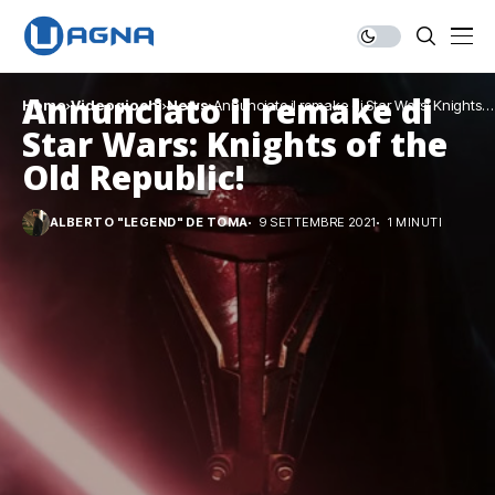
Annunciato il remake di
Home
Videogiochi
News
Annunciato il remake di Star Wars: Knights
of the Old Republic!
Star Wars: Knights of the
Old Republic!
ALBERTO "LEGEND" DE TOMA
9 SETTEMBRE 2021
1 MINUTI