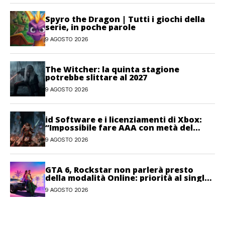
Spyro the Dragon | Tutti i giochi della
serie, in poche parole
9 AGOSTO 2026
The Witcher: la quinta stagione
potrebbe slittare al 2027
9 AGOSTO 2026
id Software e i licenziamenti di Xbox:
“Impossibile fare AAA con metà del
personale”
9 AGOSTO 2026
GTA 6, Rockstar non parlerà presto
della modalità Online: priorità al single-
player
9 AGOSTO 2026