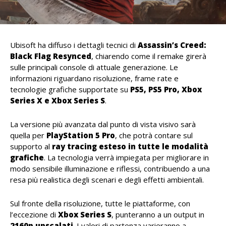
Ubisoft ha diffuso i dettagli tecnici di
Assassin’s Creed:
Black Flag Resynced
, chiarendo come il remake girerà
sulle principali console di attuale generazione. Le
informazioni riguardano risoluzione, frame rate e
tecnologie grafiche supportate su
PS5, PS5 Pro, Xbox
Series X e Xbox Series S
.
La versione più avanzata dal punto di vista visivo sarà
quella per
PlayStation 5 Pro
, che potrà contare sul
supporto al
ray tracing esteso in tutte le modalità
grafiche
. La tecnologia verrà impiegata per migliorare in
modo sensibile illuminazione e riflessi, contribuendo a una
resa più realistica degli scenari e degli effetti ambientali.
Sul fronte della risoluzione, tutte le piattaforme, con
l’eccezione di
Xbox Series S
, punteranno a un output in
2160p upscalati
. I valori di partenza varieranno a