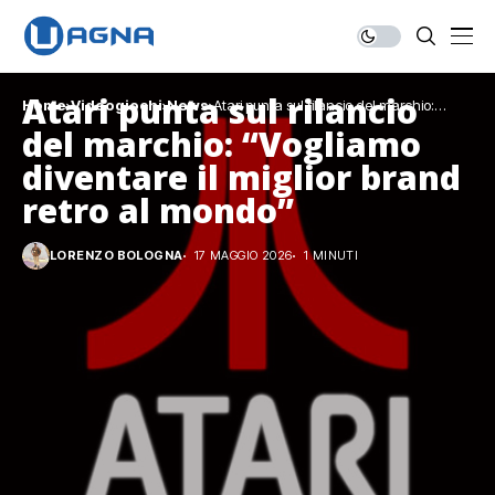
Atari punta sul rilancio
Home
Videogiochi
News
Atari punta sul rilancio del marchio:
“Vogliamo diventare il miglior brand retro al
del marchio: “Vogliamo
mondo”
diventare il miglior brand
retro al mondo”
LORENZO BOLOGNA
17 MAGGIO 2026
1 MINUTI