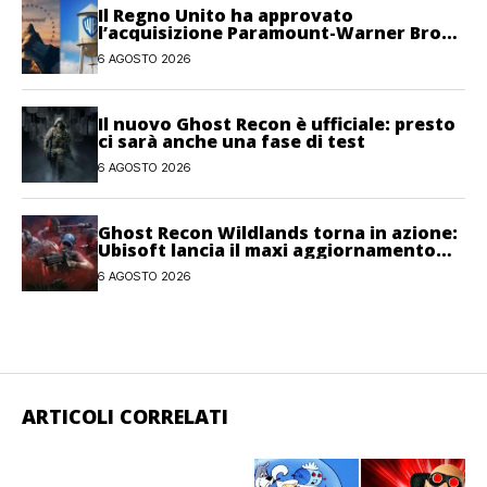
Il Regno Unito ha approvato
l’acquisizione Paramount-Warner Bros
Discovery
6 AGOSTO 2026
Il nuovo Ghost Recon è ufficiale: presto
ci sarà anche una fase di test
6 AGOSTO 2026
Ghost Recon Wildlands torna in azione:
Ubisoft lancia il maxi aggiornamento
gratuito Last Rites
6 AGOSTO 2026
ARTICOLI CORRELATI