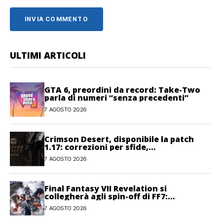
ULTIMI ARTICOLI
GTA 6, preordini da record: Take-Two
parla di numeri “senza precedenti”
7 AGOSTO 2026
Crimson Desert, disponibile la patch
1.17: correzioni per sfide,
combattimento e interfaccia
7 AGOSTO 2026
Final Fantasy VII Revelation si
collegherà agli spin-off di FF7:
Hamaguchi non si pone limiti
7 AGOSTO 2026