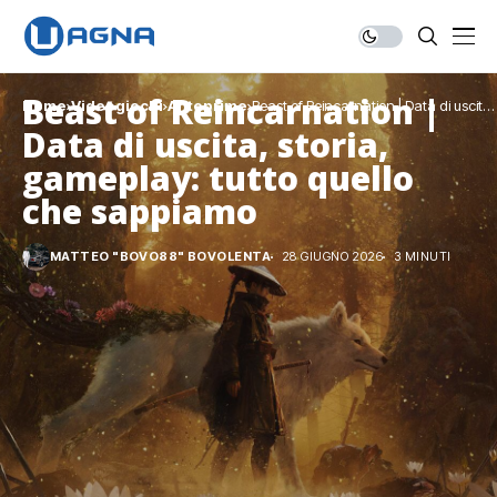
Beast of Reincarnation |
Home
Videogiochi
Anteprime
Beast of Reincarnation | Data di uscita,
storia, gameplay: tutto quello che
Data di uscita, storia,
sappiamo
gameplay: tutto quello
che sappiamo
MATTEO "BOVO88" BOVOLENTA
28 GIUGNO 2026
3 MINUTI