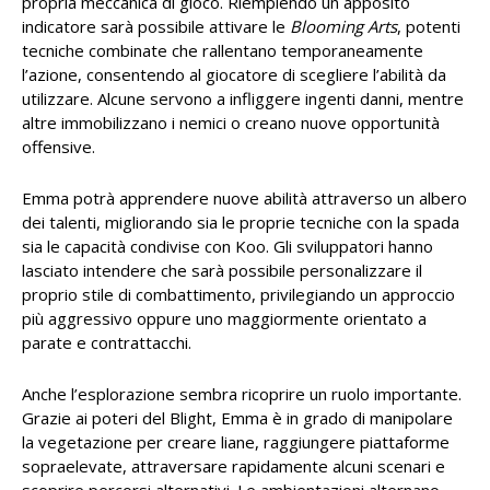
propria meccanica di gioco. Riempiendo un apposito
indicatore sarà possibile attivare le
Blooming Arts
, potenti
tecniche combinate che rallentano temporaneamente
l’azione, consentendo al giocatore di scegliere l’abilità da
utilizzare. Alcune servono a infliggere ingenti danni, mentre
altre immobilizzano i nemici o creano nuove opportunità
offensive.
Emma potrà apprendere nuove abilità attraverso un albero
dei talenti, migliorando sia le proprie tecniche con la spada
sia le capacità condivise con Koo. Gli sviluppatori hanno
lasciato intendere che sarà possibile personalizzare il
proprio stile di combattimento, privilegiando un approccio
più aggressivo oppure uno maggiormente orientato a
parate e contrattacchi.
Anche l’esplorazione sembra ricoprire un ruolo importante.
Grazie ai poteri del Blight, Emma è in grado di manipolare
la vegetazione per creare liane, raggiungere piattaforme
sopraelevate, attraversare rapidamente alcuni scenari e
scoprire percorsi alternativi. Le ambientazioni alternano