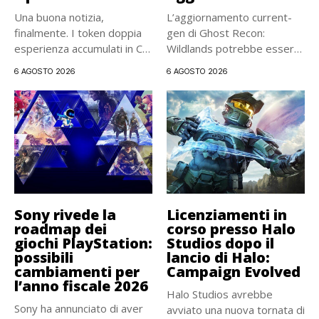
Una buona notizia,
L’aggiornamento current-
finalmente. I token doppia
gen di Ghost Recon:
esperienza accumulati in Call
Wildlands potrebbe essere
of...
pubblicato a sorpresa
6 AGOSTO 2026
6 AGOSTO 2026
oggi,...
Sony rivede la
Licenziamenti in
roadmap dei
corso presso Halo
giochi PlayStation:
Studios dopo il
possibili
lancio di Halo:
cambiamenti per
Campaign Evolved
l’anno fiscale 2026
Halo Studios avrebbe
Sony ha annunciato di aver
avviato una nuova tornata di