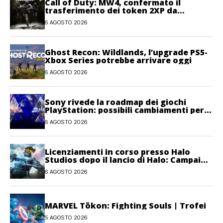
Call of Duty: MW4, confermato il
trasferimento dei token 2XP da
Warzone e Black Ops 7
6 AGOSTO 2026
Ghost Recon: Wildlands, l’upgrade PS5-
Xbox Series potrebbe arrivare oggi
6 AGOSTO 2026
Sony rivede la roadmap dei giochi
PlayStation: possibili cambiamenti per
l’anno fiscale 2026
6 AGOSTO 2026
Licenziamenti in corso presso Halo
Studios dopo il lancio di Halo: Campaign
Evolved
6 AGOSTO 2026
MARVEL Tōkon: Fighting Souls | Trofei
5 AGOSTO 2026