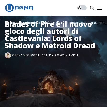
Blades of Fire è il nuovo
Home
Videogiochi
News
Blades of Fire è il nuovo gioco degli autori di
Castlevania: Lords of Shadow e Metroid
gioco degli autori di
Dread
Castlevania: Lords of
Shadow e Metroid Dread
LORENZO BOLOGNA
27 FEBBRAIO 2025
1 MINUTI