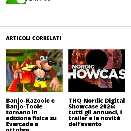
8 AGOSTO 2026
ARTICOLI CORRELATI
Banjo-Kazooie e
THQ Nordic Digital
Banjo-Tooie
Showcase 2026:
tornano in
tutti gli annunci, i
edizione fisica su
trailer e le novità
Evercade a
dell’evento
ottobre