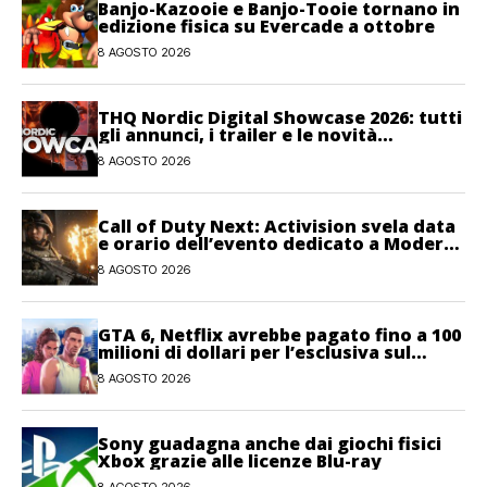
Banjo-Kazooie e Banjo-Tooie tornano in
edizione fisica su Evercade a ottobre
8 AGOSTO 2026
THQ Nordic Digital Showcase 2026: tutti
gli annunci, i trailer e le novità
dell’evento
8 AGOSTO 2026
Call of Duty Next: Activision svela data
e orario dell’evento dedicato a Modern
Warfare 4
8 AGOSTO 2026
GTA 6, Netflix avrebbe pagato fino a 100
milioni di dollari per l’esclusiva sul
gioco
8 AGOSTO 2026
Sony guadagna anche dai giochi fisici
Xbox grazie alle licenze Blu-ray