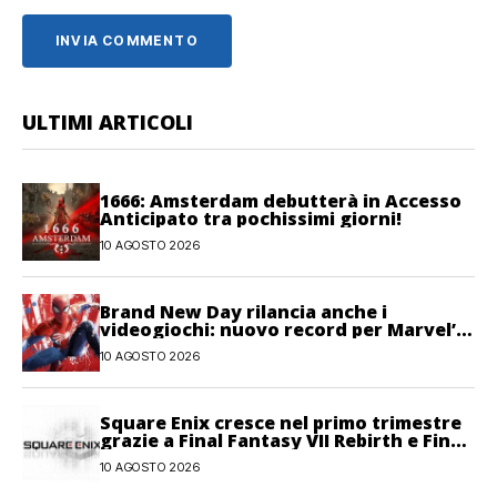
ULTIMI ARTICOLI
1666: Amsterdam debutterà in Accesso
Anticipato tra pochissimi giorni!
10 AGOSTO 2026
Brand New Day rilancia anche i
videogiochi: nuovo record per Marvel’s
Spider-Man 2
10 AGOSTO 2026
Square Enix cresce nel primo trimestre
grazie a Final Fantasy VII Rebirth e Final
Fantasy XIV
10 AGOSTO 2026