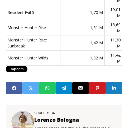
M
19,01
Resident Evil 5
1,70 M
M
18,69
Monster Hunter Rise
1,51 M
M
Monster Hunter Rise:
11,30
1,42 M
Sunbreak
M
11,42
Monster Hunter Wilds
1,32 M
M
Capcom
SCRITTO DA
Lorenzo Bologna