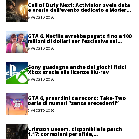
Call of Duty Next: Activision svela data
e orario dell’evento dedicato a Modern
Warfare 4
8 AGOSTO 2026
GTA 6, Netflix avrebbe pagato fino a 100
milioni di dollari per l’esclusiva sul
gioco
8 AGOSTO 2026
Sony guadagna anche dai giochi fisici
Xbox grazie alle licenze Blu-ray
8 AGOSTO 2026
GTA 6, preordini da record: Take-Two
parla di numeri “senza precedenti”
7 AGOSTO 2026
Crimson Desert, disponibile la patch
1.17: correzioni per sfide,
combattimento e interfaccia