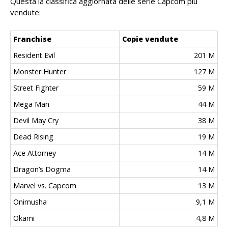
Questa la classifica aggiornata delle serie Capcom più
vendute:
Franchise
Copie vendute
Resident Evil
201 M
Monster Hunter
127 M
Street Fighter
59 M
Mega Man
44 M
Devil May Cry
38 M
Dead Rising
19 M
Ace Attorney
14 M
Dragon’s Dogma
14 M
Marvel vs. Capcom
13 M
Onimusha
9,1 M
Okami
4,8 M