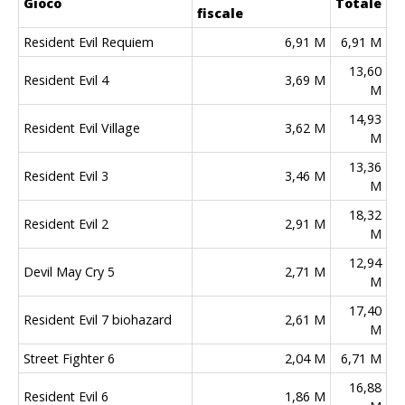
Gioco
Totale
fiscale
Resident Evil Requiem
6,91 M
6,91 M
13,60
Resident Evil 4
3,69 M
M
14,93
Resident Evil Village
3,62 M
M
13,36
Resident Evil 3
3,46 M
M
18,32
Resident Evil 2
2,91 M
M
12,94
Devil May Cry 5
2,71 M
M
17,40
Resident Evil 7 biohazard
2,61 M
M
Street Fighter 6
2,04 M
6,71 M
16,88
Resident Evil 6
1,86 M