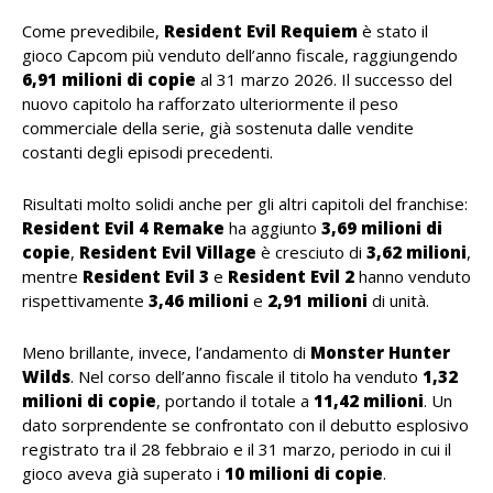
Come prevedibile,
Resident Evil Requiem
è stato il
gioco Capcom più venduto dell’anno fiscale, raggiungendo
6,91 milioni di copie
al 31 marzo 2026. Il successo del
nuovo capitolo ha rafforzato ulteriormente il peso
commerciale della serie, già sostenuta dalle vendite
costanti degli episodi precedenti.
Risultati molto solidi anche per gli altri capitoli del franchise:
Resident Evil 4 Remake
ha aggiunto
3,69 milioni di
copie
,
Resident Evil Village
è cresciuto di
3,62 milioni
,
mentre
Resident Evil 3
e
Resident Evil 2
hanno venduto
rispettivamente
3,46 milioni
e
2,91 milioni
di unità.
Meno brillante, invece, l’andamento di
Monster Hunter
Wilds
. Nel corso dell’anno fiscale il titolo ha venduto
1,32
milioni di copie
, portando il totale a
11,42 milioni
. Un
dato sorprendente se confrontato con il debutto esplosivo
registrato tra il 28 febbraio e il 31 marzo, periodo in cui il
gioco aveva già superato i
10 milioni di copie
.