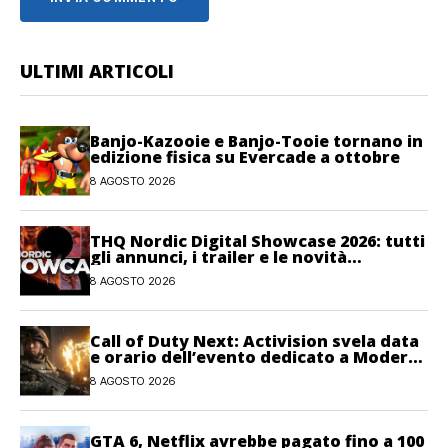
ULTIMI ARTICOLI
Banjo-Kazooie e Banjo-Tooie tornano in
edizione fisica su Evercade a ottobre
8 AGOSTO 2026
THQ Nordic Digital Showcase 2026: tutti
gli annunci, i trailer e le novità
dell’evento
8 AGOSTO 2026
Call of Duty Next: Activision svela data
e orario dell’evento dedicato a Modern
Warfare 4
8 AGOSTO 2026
GTA 6, Netflix avrebbe pagato fino a 100