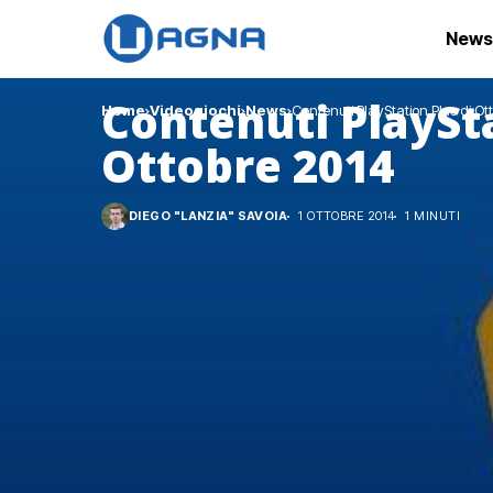
News
Contenuti PlaySta
Home
Videogiochi
News
Contenuti PlayStation Plus di Ot
Ottobre 2014
DIEGO "LANZIA" SAVOIA
1 OTTOBRE 2014
1 MINUTI