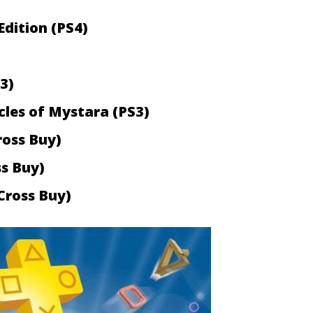
dition (PS4)
3)
les of Mystara (PS3)
ross Buy)
ss Buy)
Cross Buy)