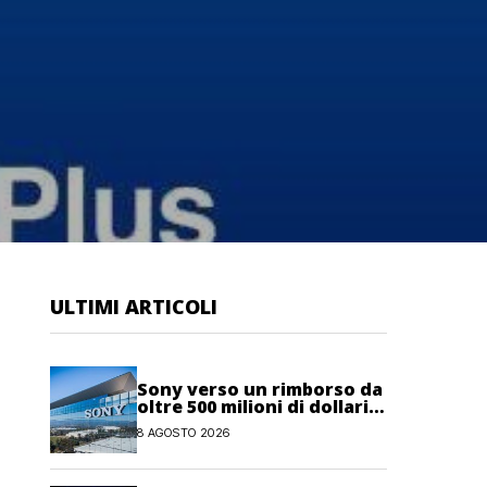
ULTIMI ARTICOLI
Sony verso un rimborso da
oltre 500 milioni di dollari
negli USA per dazi
8 AGOSTO 2026
illegittimi