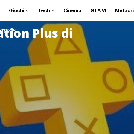
Giochi
Tech
Cinema
GTA VI
Metacri
tion Plus di
tobre 2014