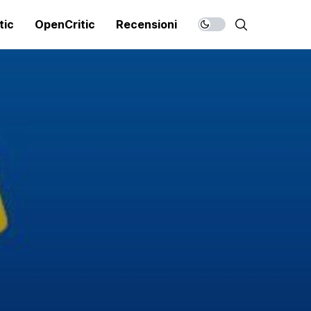
tic
OpenCritic
Recensioni