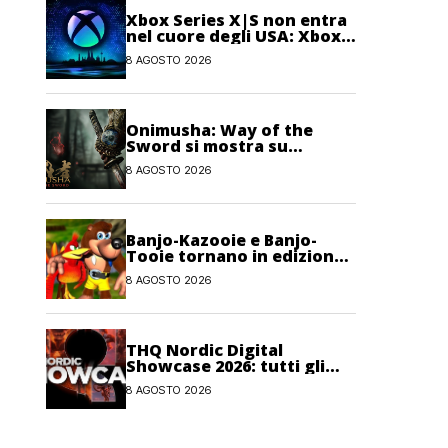
Xbox Series X|S non entra
nel cuore degli USA: Xbox
One avrebbe ancora più
8 AGOSTO 2026
giocatori attivi
Onimusha: Way of the
Sword si mostra su
Nintendo Switch 2
8 AGOSTO 2026
Banjo-Kazooie e Banjo-
Tooie tornano in edizione
fisica su Evercade a
8 AGOSTO 2026
ottobre
THQ Nordic Digital
Showcase 2026: tutti gli
annunci, i trailer e le
8 AGOSTO 2026
novità dell’evento