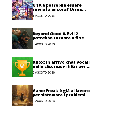
GTA 6 potrebbe essere
rinviato ancora? Un ex
sviluppatore di Rockstar
5 AGOSTO 2026
non lo esclude
Beyond Good & Evil 2
potrebbe tornare a fine
anno con un nuovo nome
5 AGOSTO 2026
Xbox: in arrivo chat vocali
nelle clip, nuovi filtri per gli
Obiettivi e salvataggi
5 AGOSTO 2026
cloud recuperabili
Game Freak è già al lavoro
per sistemare i problemi
maggiori di Beast of
5 AGOSTO 2026
Reincarnation