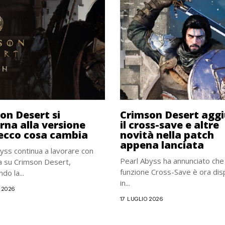
on Desert si
Crimson Desert agg
rna alla versione
il cross-save e altre
 ecco cosa cambia
novità nella patch
appena lanciata
yss continua a lavorare con
Pearl Abyss ha annunciato che 
a su Crimson Desert,
funzione Cross-Save è ora dis
do la...
in...
 2026
17 LUGLIO 2026