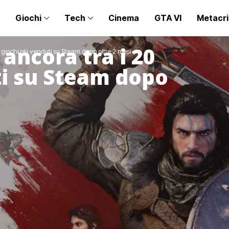
Giochi
Tech
Cinema
GTA VI
Metacri
ancora tra i 20
 giochi più venduti su Steam dopo oltre 2 mesi
ti su Steam dopo