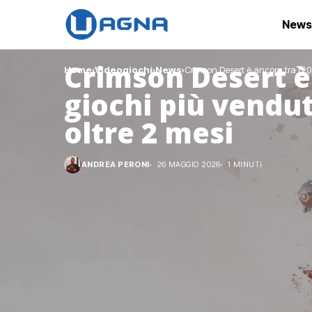
News
Crimson Desert è 
Home
Videogiochi
News
Crimson Desert è ancora tra i 20
giochi più vendu
oltre 2 mesi
ANDREA PERONI
26 MAGGIO 2026
1 MINUTI