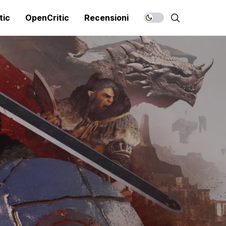
tic
OpenCritic
Recensioni