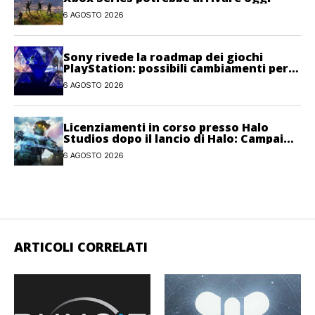
6 AGOSTO 2026
Sony rivede la roadmap dei giochi
PlayStation: possibili cambiamenti per
l’anno fiscale 2026
6 AGOSTO 2026
Licenziamenti in corso presso Halo
Studios dopo il lancio di Halo: Campaign
Evolved
6 AGOSTO 2026
ARTICOLI CORRELATI