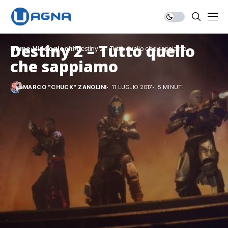
Destiny 2 – Tutto quello
Home
Videogiochi
Destiny 2 – Tutto quello che sappiamo
che sappiamo
MARCO "CHUCK" ZANOLINI
11 LUGLIO 2017
5 MINUTI