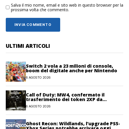
Salva il mio nome, email e sito web in questo browser per la
prossima volta che commento.
ULTIMI ARTICOLI
Switch 2 vola a 23 milioni di console,
boom del digitale anche per Nintendo
6 AGOSTO 2026
Call of Duty: MW4, confermato il
trasferimento dei token 2XP da
Warzone e Black Ops 7
6 AGOSTO 2026
Ghost Recon: Wildlands, l’upgrade PS5-
Xbox Series potrebbe arrivare oggi