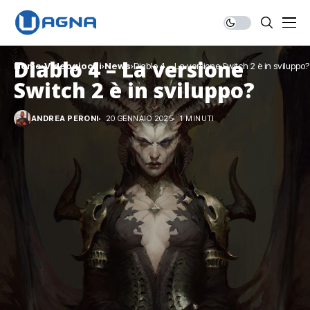
Diablo 4 – La versione
Home
Videogiochi
News
Diablo 4 – La versione Switch 2 è in sviluppo?
Switch 2 è in sviluppo?
ANDREA PERONI
20 GENNAIO 2025
1 MINUTI