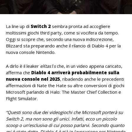
La line up di
Switch 2
sembra pronta ad accogliere
moltissimi giochi third party, come si vocifera da tempo.
Oggi si scopre che, secondo una nuova indiscrezione,
Blizzard sta preparando anche il rilancio di Diablo 4 per la
nuova console Nintendo.
A dirlo è il leaker
eXtas1s
che, in un video appena caricato,
afferma che
Diablo 4 arriverà probabilmente sulla
nuova console nel 2025
, ribadendo anche le precedenti
affermazioni di Nate the Hate su altre conversioni di giochi
Microsoft parlando di Halo: The Master Chief Collection e
Flight Simulator.
“Questi sono due dei videogiochi che Microsoft porterà su
Switch 2, ma non sono gli unici. Infatti, ecco un piccolo
scoop o un’esclusiva di cui posso parlarvi. Secondo quanto
mi è stato detto, Diablo 4 è già in lavorazione per Nintendo