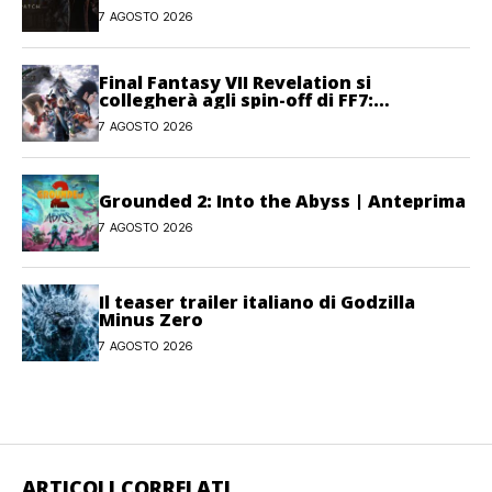
combattimento e interfaccia
7 AGOSTO 2026
Final Fantasy VII Revelation si
collegherà agli spin-off di FF7:
Hamaguchi non si pone limiti
7 AGOSTO 2026
Grounded 2: Into the Abyss | Anteprima
7 AGOSTO 2026
Il teaser trailer italiano di Godzilla
Minus Zero
7 AGOSTO 2026
ARTICOLI CORRELATI