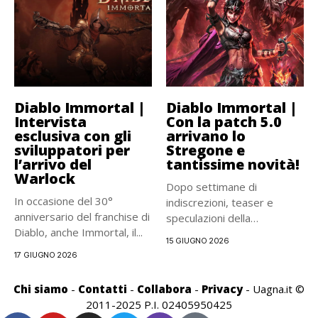
Diablo Immortal |
Diablo Immortal |
Intervista
Con la patch 5.0
esclusiva con gli
arrivano lo
sviluppatori per
Stregone e
l’arrivo del
tantissime novità!
Warlock
Dopo settimane di
In occasione del 30°
indiscrezioni, teaser e
anniversario del franchise di
speculazioni della
Diablo, anche Immortal, il...
community, Blizzard è
15 GIUGNO 2026
finalmente...
17 GIUGNO 2026
Chi siamo
-
Contatti
-
Collabora
-
Privacy
- Uagna.it ©
2011-2025 P.I. 02405950425