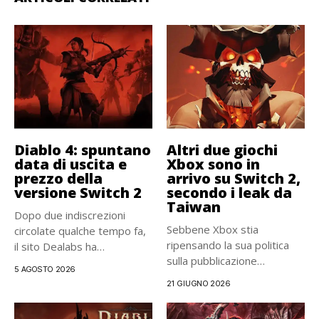
Diablo 4: spuntano
Altri due giochi
data di uscita e
Xbox sono in
prezzo della
arrivo su Switch 2,
versione Switch 2
secondo i leak da
Taiwan
Dopo due indiscrezioni
Sebbene Xbox stia
circolate qualche tempo fa,
ripensando la sua politica
il sito Dealabs ha
sulla pubblicazione
anticipato...
5 AGOSTO 2026
multipiattaforma, alcuni
21 GIUGNO 2026
giochi...