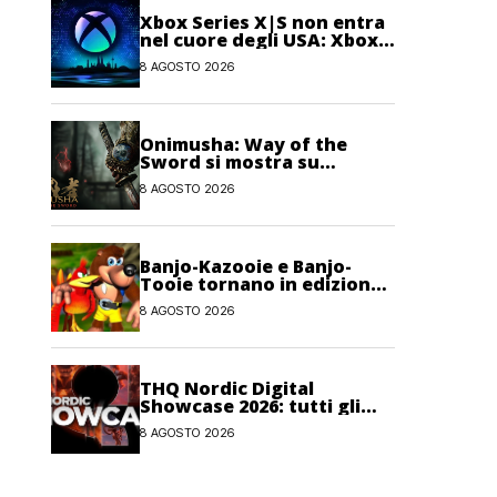
Xbox Series X|S non entra
nel cuore degli USA: Xbox
One avrebbe ancora più
8 AGOSTO 2026
giocatori attivi
Onimusha: Way of the
Sword si mostra su
Nintendo Switch 2
8 AGOSTO 2026
Banjo-Kazooie e Banjo-
Tooie tornano in edizione
fisica su Evercade a
8 AGOSTO 2026
ottobre
THQ Nordic Digital
Showcase 2026: tutti gli
annunci, i trailer e le
8 AGOSTO 2026
novità dell’evento