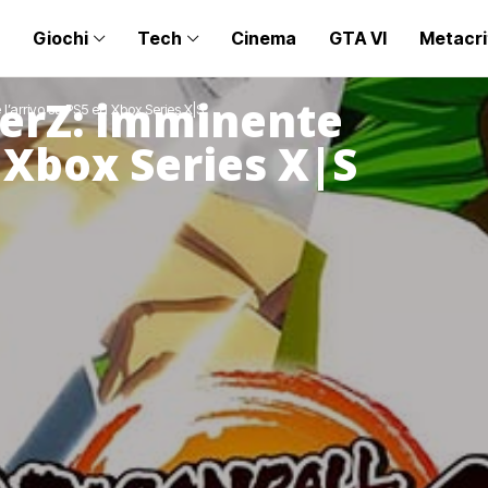
Giochi
Tech
Cinema
GTA VI
Metacri
terZ: imminente
l’arrivo su PS5 ed Xbox Series X|S
d Xbox Series X|S