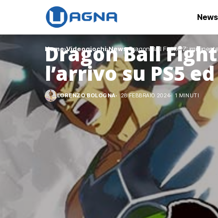
News
Dragon Ball Figh
Home
Videogiochi
News
Dragon Ball FighterZ: imminente 
l’arrivo su PS5 e
LORENZO BOLOGNA
28 FEBBRAIO 2024
1 MINUTI