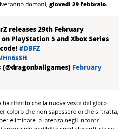
rriveranno domani,
giovedì
29
febbraio
.
Z releases 29th February
 on PlayStation 5 and Xbox Series
tcode!
#DBFZ
yWHn6sSH
s (@dragonballgames)
February
o ha riferito che la nuova veste del gioco
er coloro che non sapessero di che si tratta,
 per eliminare la latenza negli incontri
ancora più godibili e soddisfacenti, sia su