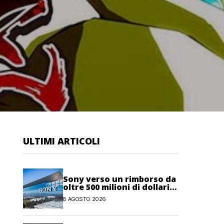
ULTIMI ARTICOLI
Sony verso un rimborso da
oltre 500 milioni di dollari
negli USA per dazi
8 AGOSTO 2026
illegittimi