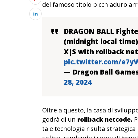
del famoso titolo picchiaduro a
DRAGON BALL Fighter
(midnight local time)
X|S with rollback ne
pic.twitter.com/e7
— Dragon Ball Game
28, 2024
Oltre a questo, la casa di svilupp
godrà di un
rollback netcode.
P
tale tecnologia risulta strategica
online, rendendo i combattimenti 