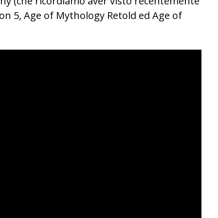
ony (che ricordiamo aver visto recentemente
zon 5, Age of Mythology Retold ed Age of