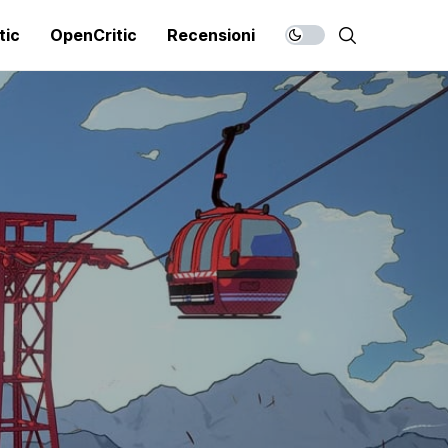
tic
OpenCritic
Recensioni