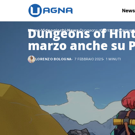
News
Dungeons of Hint
Home
Videogiochi
News
Dungeons of Hinterberg arriver
marzo anche su P
LORENZO BOLOGNA
7 FEBBRAIO 2025
1 MINUTI