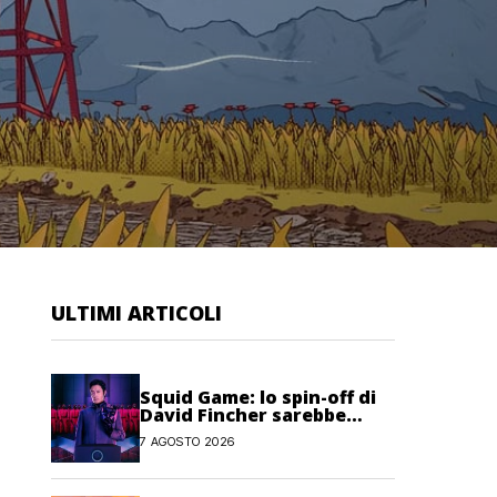
ULTIMI ARTICOLI
Squid Game: lo spin-off di
David Fincher sarebbe
stato cancellato da Netflix
7 AGOSTO 2026