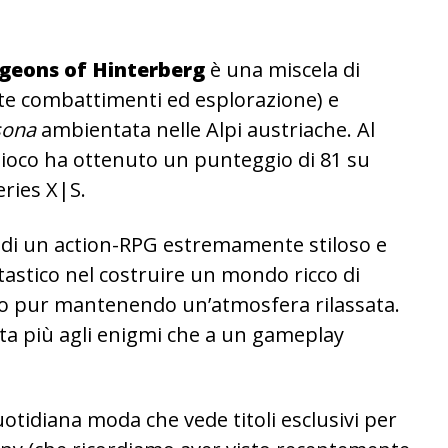
ngeons of Hinterberg
è una miscela di
e combattimenti ed esplorazione) e
sona
ambientata nelle Alpi austriache. Al
 gioco ha ottenuto un punteggio di 81 su
eries X|S.
di un action-RPG estremamente stiloso e
tastico nel costruire un mondo ricco di
 pur mantenendo un’atmosfera rilassata.
ata più agli enigmi che a un gameplay
otidiana moda che vede titoli esclusivi per