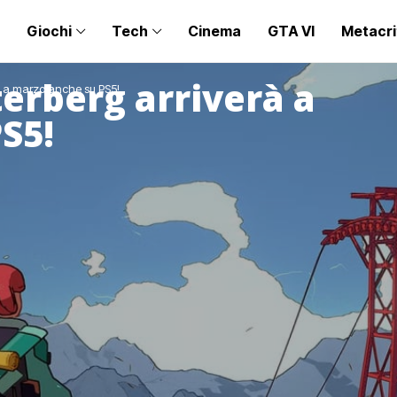
Giochi
Tech
Cinema
GTA VI
Metacri
erberg arriverà a
à a marzo anche su PS5!
S5!