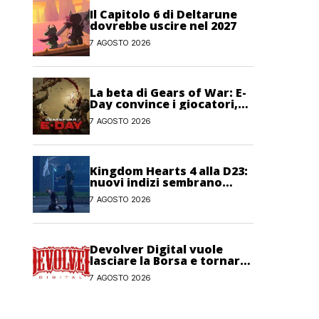
Il Capitolo 6 di Deltarune
dovrebbe uscire nel 2027
7 AGOSTO 2026
La beta di Gears of War: E-
Day convince i giocatori,
anche se non pienamente
7 AGOSTO 2026
Kingdom Hearts 4 alla D23:
nuovi indizi sembrano
confermare la presenza del
7 AGOSTO 2026
gioco
Devolver Digital vuole
lasciare la Borsa e tornare
privata
7 AGOSTO 2026