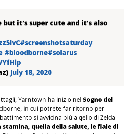
but it’s super cute and it’s also
zz5lvC
#screenshotsaturday
e
#bloodborne
#solarus
VYfHlp
az)
July 18, 2020
agli, Yarntown ha inizio nel
Sogno del
odborne, in cui potrete far ritorno per
battimento si avvicina più a qello di Zelda
 stamina, quella della salute, le fiale di