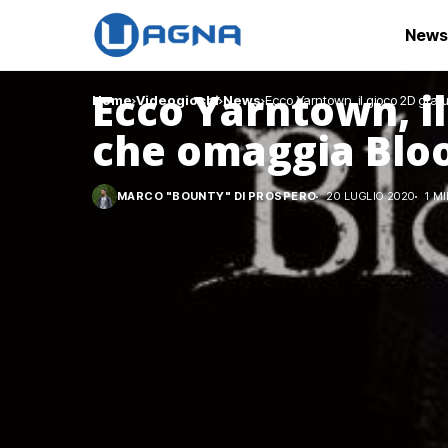
News
Ecco Yarntown, il
Home
Videogiochi
News
Ecco Yarntown, il gioco 2D gra
che omaggia Blo
MARCO "BOUNTY" DI PROSPERO
20 LUGLIO 2020
1 M