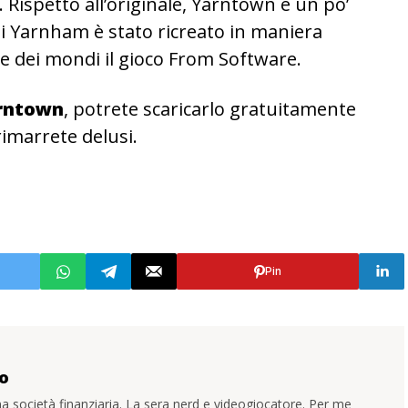
. Rispetto all’originale, Yarntown è un po’
i Yarnham è stato ricreato in maniera
e dei mondi il gioco From Software.
rntown
, potrete scaricarlo gratuitamente
rimarrete delusi.
Pin
o
a società finanziaria. La sera nerd e videogiocatore. Per me