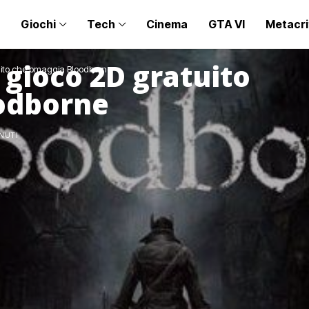
Giochi
Tech
Cinema
GTA VI
Metacri
 gioco 2D gratuito
tuito che omaggia Bloodborne
odborne
INUTI