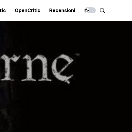
tic
OpenCritic
Recensioni