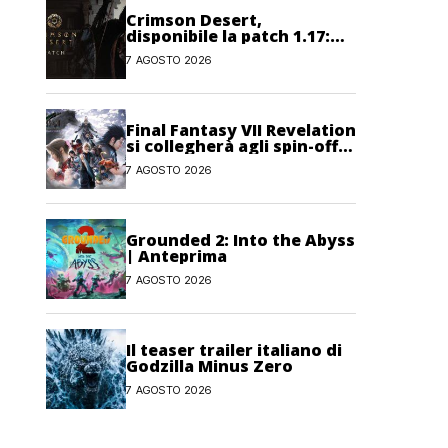
Crimson Desert,
disponibile la patch 1.17:
correzioni per sfide,
7 AGOSTO 2026
combattimento e
interfaccia
Final Fantasy VII Revelation
si collegherà agli spin-off
di FF7: Hamaguchi non si
7 AGOSTO 2026
pone limiti
Grounded 2: Into the Abyss
| Anteprima
7 AGOSTO 2026
Il teaser trailer italiano di
Godzilla Minus Zero
7 AGOSTO 2026