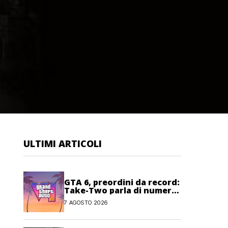
ULTIMI ARTICOLI
GTA 6, preordini da record:
Take-Two parla di numeri
“senza precedenti”
7 AGOSTO 2026