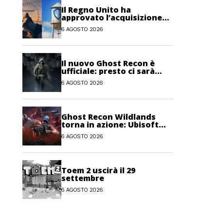
Il Regno Unito ha
approvato l’acquisizione
Paramount-Warner Bros
6 AGOSTO 2026
Discovery
Il nuovo Ghost Recon è
ufficiale: presto ci sarà
anche una fase di test
6 AGOSTO 2026
Ghost Recon Wildlands
torna in azione: Ubisoft
lancia il maxi
6 AGOSTO 2026
aggiornamento gratuito
Last Rites
Toem 2 uscirà il 29
settembre
6 AGOSTO 2026