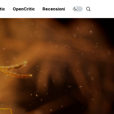
tic
OpenCritic
Recensioni