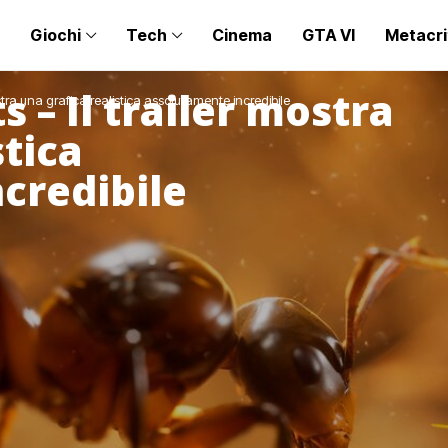
Giochi
Tech
Cinema
GTA VI
Metacri
 – Il trailer mostra
ostra una grafica realistica assolutamente incredibile
stica
credibile