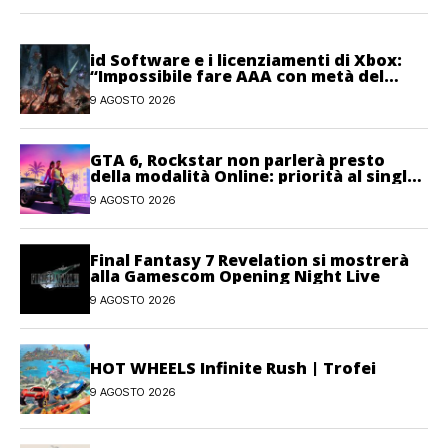
id Software e i licenziamenti di Xbox:
“Impossibile fare AAA con metà del
personale”
9 AGOSTO 2026
GTA 6, Rockstar non parlerà presto
della modalità Online: priorità al single-
player
9 AGOSTO 2026
Final Fantasy 7 Revelation si mostrerà
alla Gamescom Opening Night Live
9 AGOSTO 2026
HOT WHEELS Infinite Rush | Trofei
9 AGOSTO 2026