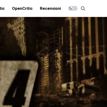
tic
OpenCritic
Recensioni