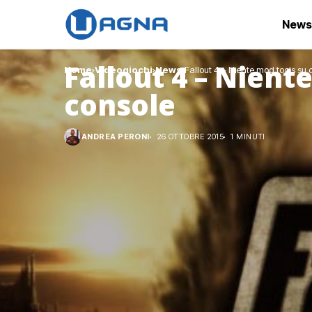
News
Fallout 4 – Nient
Home
Videogiochi
News
Fallout 4 – Niente mod tools su 
console
ANDREA PERONI
26 OTTOBRE 2015
1 MINUTI