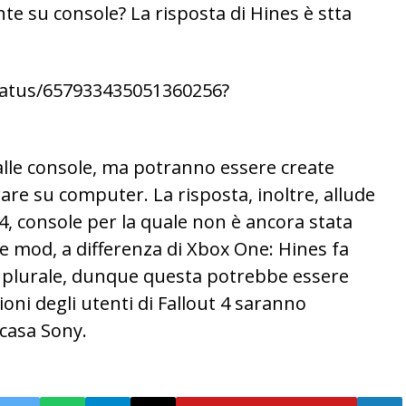
te su console? La risposta di Hines è stta
tatus/657933435051360256?
lle console, ma potranno essere create
ware su computer. La risposta, inoltre, allude
4, console per la quale non è ancora stata
e mod, a differenza di Xbox One: Hines fa
al plurale, dunque questa potrebbe essere
ni degli utenti di Fallout 4 saranno
 casa Sony.