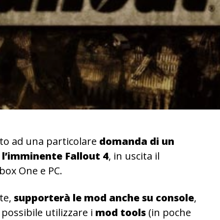
to ad una particolare
domanda di un
 l’imminente Fallout 4
, in uscita il
box One e PC.
te,
supporterà le mod anche su console
,
possibile utilizzare i
mod tools
(in poche