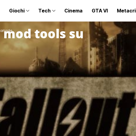
Giochi
Tech
Cinema
GTA VI
Metacri
e mod tools su
console