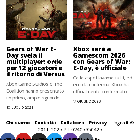
Gears of War E-
Xbox sarà a
Day svela il
Gamescom 2026
multiplayer: orde
con Gears of War:
per 12 giocatori e
E-Day, è ufficiale
il ritorno di Versus
Ce lo aspettavamo tutti, ed
Xbox Game Studios e The
ecco la conferma. Xbox ha
Coalition hanno presentato
ufficialmente confermato...
un primo, ampio sguardo...
17 GIUGNO 2026
30 LUGLIO 2026
Chi siamo
-
Contatti
-
Collabora
-
Privacy
- Uagna.it ©
2011-2025 P.I. 02405950425