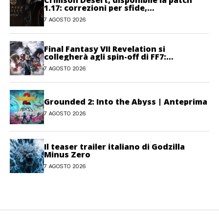
1.17: correzioni per sfide,
combattimento e interfaccia
7 AGOSTO 2026
Final Fantasy VII Revelation si
collegherà agli spin-off di FF7:
Hamaguchi non si pone limiti
7 AGOSTO 2026
Grounded 2: Into the Abyss | Anteprima
7 AGOSTO 2026
Il teaser trailer italiano di Godzilla
Minus Zero
7 AGOSTO 2026