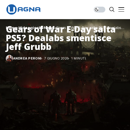
Gears of War E-Day salta
Home
Videogiochi
News
Gears of War E-Day salta PS5? Dealabs
smentisce Jeff Grubb
PS5? Dealabs smentisce
Jeff Grubb
ANDREA PERONI
7 GIUGNO 2026
1 MINUTI