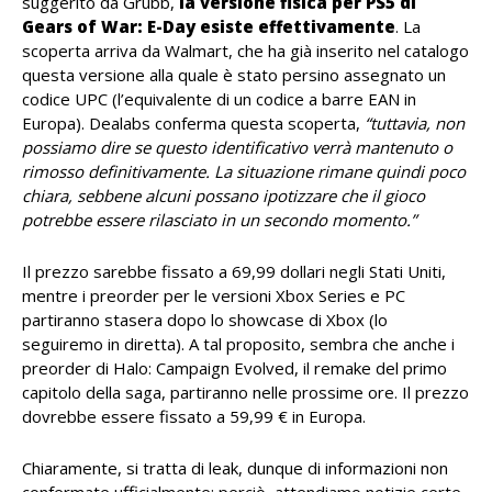
suggerito da Grubb,
la versione fisica per PS5 di
Gears of War: E-Day esiste effettivamente
. La
scoperta arriva da Walmart, che ha già inserito nel catalogo
questa versione alla quale è stato persino assegnato un
codice UPC (l’equivalente di un codice a barre EAN in
Europa). Dealabs conferma questa scoperta,
“tuttavia, non
possiamo dire se questo identificativo verrà mantenuto o
rimosso definitivamente. La situazione rimane quindi poco
chiara, sebbene alcuni possano ipotizzare che il gioco
potrebbe essere rilasciato in un secondo momento.”
Il prezzo sarebbe fissato a 69,99 dollari negli Stati Uniti,
mentre i preorder per le versioni Xbox Series e PC
partiranno stasera dopo lo showcase di Xbox (lo
seguiremo in diretta). A tal proposito, sembra che anche i
preorder di Halo: Campaign Evolved, il remake del primo
capitolo della saga, partiranno nelle prossime ore. Il prezzo
dovrebbe essere fissato a 59,99 € in Europa.
Chiaramente, si tratta di leak, dunque di informazioni non