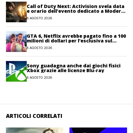
Call of Duty Next: Activision svela data
e orario dell’evento dedicato a Modern
Warfare 4
8 AGOSTO 2026
GTA 6, Netflix avrebbe pagato fino a 100
milioni di dollari per l’esclusiva sul
gioco
8 AGOSTO 2026
Sony guadagna anche dai giochi fisici
Xbox grazie alle licenze Blu-ray
8 AGOSTO 2026
ARTICOLI CORRELATI