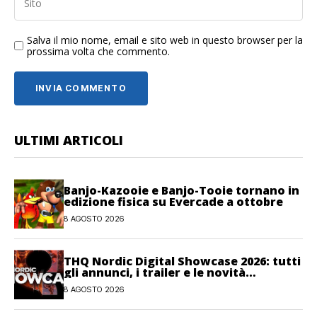
Salva il mio nome, email e sito web in questo browser per la
prossima volta che commento.
ULTIMI ARTICOLI
Banjo-Kazooie e Banjo-Tooie tornano in
edizione fisica su Evercade a ottobre
8 AGOSTO 2026
THQ Nordic Digital Showcase 2026: tutti
gli annunci, i trailer e le novità
dell’evento
8 AGOSTO 2026