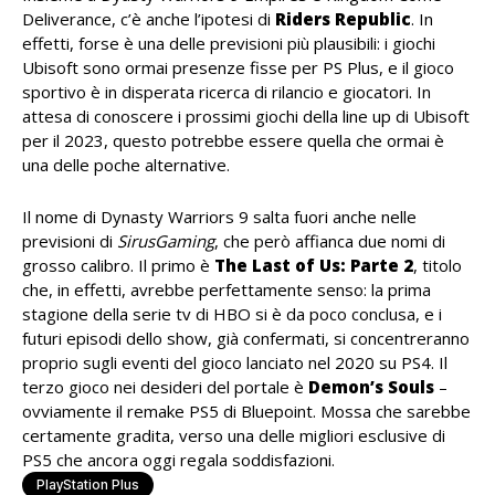
Deliverance, c’è anche l’ipotesi di
Riders Republic
. In
effetti, forse è una delle previsioni più plausibili: i giochi
Ubisoft sono ormai presenze fisse per PS Plus, e il gioco
sportivo è in disperata ricerca di rilancio e giocatori. In
attesa di conoscere i prossimi giochi della line up di Ubisoft
per il 2023, questo potrebbe essere quella che ormai è
una delle poche alternative.
Il nome di Dynasty Warriors 9 salta fuori anche nelle
previsioni di
SirusGaming
, che però affianca due nomi di
grosso calibro. Il primo è
The Last of Us: Parte 2
, titolo
che, in effetti, avrebbe perfettamente senso: la prima
stagione della serie tv di HBO si è da poco conclusa, e i
futuri episodi dello show, già confermati, si concentreranno
proprio sugli eventi del gioco lanciato nel 2020 su PS4. Il
terzo gioco nei desideri del portale è
Demon’s Souls
–
ovviamente il remake PS5 di Bluepoint. Mossa che sarebbe
certamente gradita, verso una delle migliori esclusive di
PS5 che ancora oggi regala soddisfazioni.
PlayStation Plus