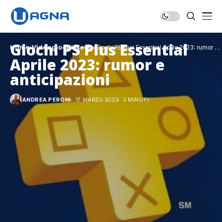
Giochi PS Plus Essential
Home
Videogiochi
News
Giochi PS Plus Essential Aprile 2023: rumor e
anticipazioni
Aprile 2023: rumor e
anticipazioni
ANDREA PERONI
17 MARZO 2023
3 MINUTI