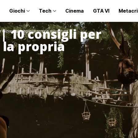
Giochi
Tech
Cinema
GTA VI
Metacri
 10 consigli per
r iniziare al meglio la propria avventura
 la propria