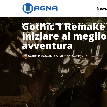
News
Gothic 1 Remake |
Home
Videogiochi
Guide
Gothic 1 Remake | 10 consigli pe
iniziare al meglio
avventura
DANIELE MADAU
5 GIUGNO 2026
4 MINUTI