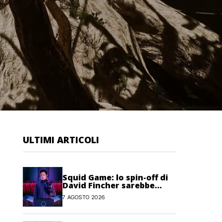
ULTIMI ARTICOLI
Squid Game: lo spin-off di
David Fincher sarebbe
stato cancellato da Netflix
7 AGOSTO 2026