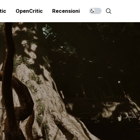
tic
OpenCritic
Recensioni