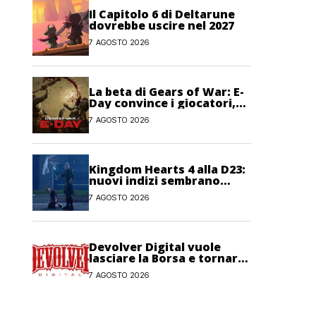
Il Capitolo 6 di Deltarune
dovrebbe uscire nel 2027
7 AGOSTO 2026
La beta di Gears of War: E-
Day convince i giocatori,
anche se non pienamente
7 AGOSTO 2026
Kingdom Hearts 4 alla D23:
nuovi indizi sembrano
confermare la presenza del
7 AGOSTO 2026
gioco
Devolver Digital vuole
lasciare la Borsa e tornare
privata
7 AGOSTO 2026