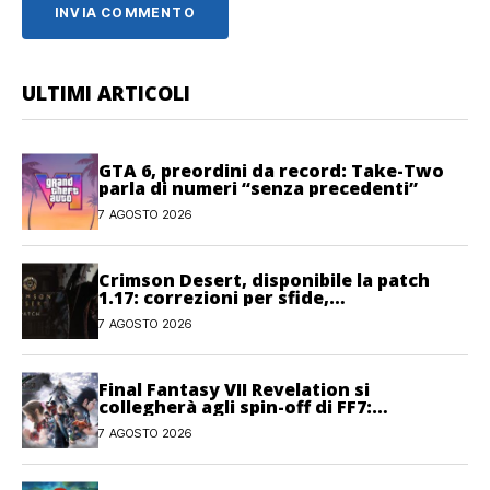
ULTIMI ARTICOLI
GTA 6, preordini da record: Take-Two
parla di numeri “senza precedenti”
7 AGOSTO 2026
Crimson Desert, disponibile la patch
1.17: correzioni per sfide,
combattimento e interfaccia
7 AGOSTO 2026
Final Fantasy VII Revelation si
collegherà agli spin-off di FF7:
Hamaguchi non si pone limiti
7 AGOSTO 2026