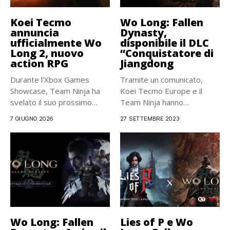
Koei Tecmo
Wo Long: Fallen
annuncia
Dynasty,
ufficialmente Wo
disponibile il DLC
Long 2, nuovo
“Conquistatore di
action RPG
Jiangdong
Durante l’Xbox Games
Tramite un comunicato,
Showcase, Team Ninja ha
Koei Tecmo Europe e il
svelato il suo prossimo
Team Ninja hanno
titolo...
annunciato...
7 GIUGNO 2026
27 SETTEMBRE 2023
Wo Long: Fallen
Lies of P e Wo