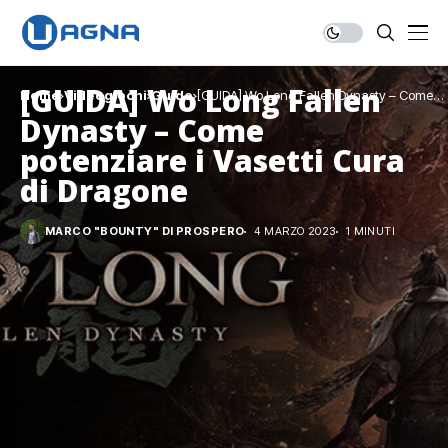
[GUIDA] Wo Long Fallen
Home
Videogiochi
Guide
[GUIDA] Wo Long Fallen Dynasty – Come
potenziare i Vasetti Cura di Dragone
Dynasty – Come
potenziare i Vasetti Cura
di Dragone
MARCO "BOUNTY" DI PROSPERO
4 MARZO 2023
1 MINUTI