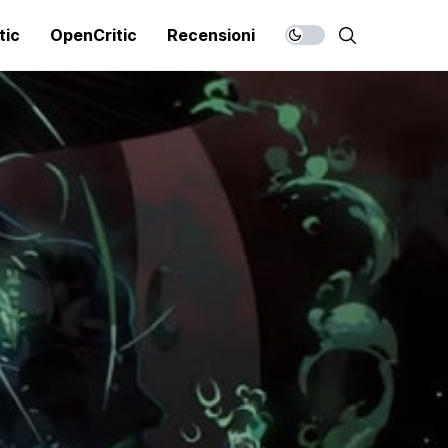
tic
OpenCritic
Recensioni