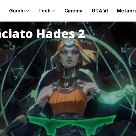
Giochi
Tech
Cinema
GTA VI
Metacri
ciato Hades 2
2