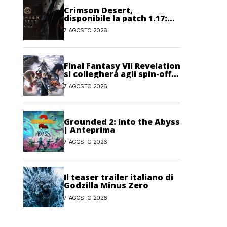
Crimson Desert,
disponibile la patch 1.17:
correzioni per sfide,
7 AGOSTO 2026
combattimento e
interfaccia
Final Fantasy VII Revelation
si collegherà agli spin-off
di FF7: Hamaguchi non si
7 AGOSTO 2026
pone limiti
Grounded 2: Into the Abyss
| Anteprima
7 AGOSTO 2026
Il teaser trailer italiano di
Godzilla Minus Zero
7 AGOSTO 2026