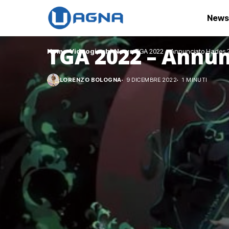
News
TGA 2022 – Annun
Home
Videogiochi
News
TGA 2022 – Annunciato Hades 
LORENZO BOLOGNA
9 DICEMBRE 2022
1 MINUTI