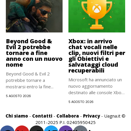
Beyond Good &
Xbox: in arrivo
Evil 2 potrebbe
chat vocali nelle
tornare a fine
clip, nuovi filtri per
anno con un nuovo
gli Obiettivi e
nome
salvataggi cloud
recuperabili
Beyond Good & Evil 2
Microsoft ha annunciato un
potrebbe tornare a
nuovo aggiornamento
mostrarsi entro la fine...
destinato alle console Xbox.
5 AGOSTO 2026
La distribuzione...
5 AGOSTO 2026
Chi siamo
-
Contatti
-
Collabora
-
Privacy
- Uagna.it ©
2011-2025 P.I. 02405950425