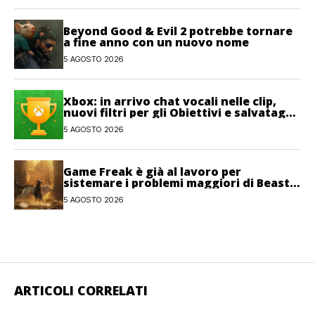
Beyond Good & Evil 2 potrebbe tornare
a fine anno con un nuovo nome
5 AGOSTO 2026
Xbox: in arrivo chat vocali nelle clip,
nuovi filtri per gli Obiettivi e salvataggi
cloud recuperabili
5 AGOSTO 2026
Game Freak è già al lavoro per
sistemare i problemi maggiori di Beast
of Reincarnation
5 AGOSTO 2026
ARTICOLI CORRELATI