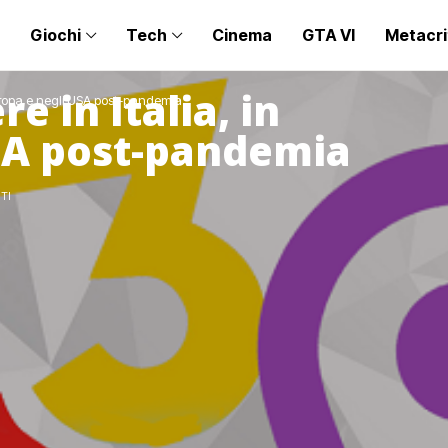
Giochi
Tech
Cinema
GTA VI
Metacri
re in Italia, in
in Europa e negli USA post-pandemia
SA post-pandemia
TI