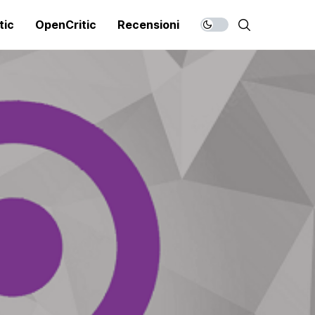
tic
OpenCritic
Recensioni