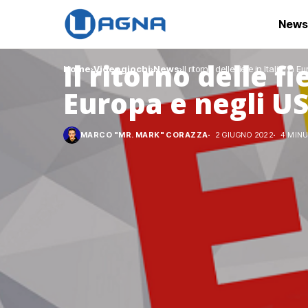
News
Il ritorno delle fie
Home
Videogiochi
News
Il ritorno delle fiere in Italia, 
Europa e negli U
MARCO "MR. MARK" CORAZZA
2 GIUGNO 2022
4 MINU