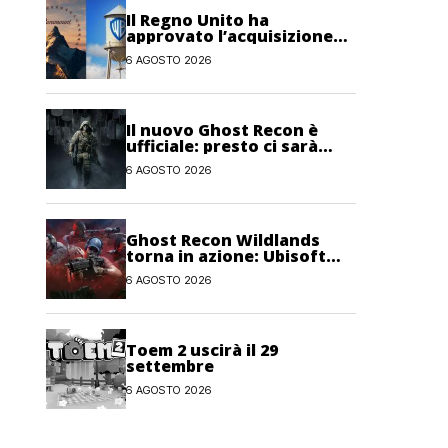
Il Regno Unito ha
approvato l’acquisizione
Paramount-Warner Bros
6 AGOSTO 2026
Discovery
Il nuovo Ghost Recon è
ufficiale: presto ci sarà
anche una fase di test
6 AGOSTO 2026
Ghost Recon Wildlands
torna in azione: Ubisoft
lancia il maxi
6 AGOSTO 2026
aggiornamento gratuito
Last Rites
Toem 2 uscirà il 29
settembre
6 AGOSTO 2026