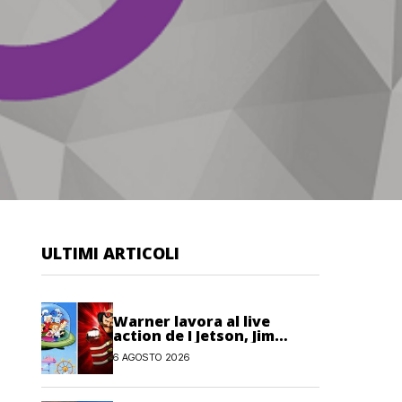
ULTIMI ARTICOLI
Warner lavora al live
action de I Jetson, Jim
Carrey è nel cast!
6 AGOSTO 2026