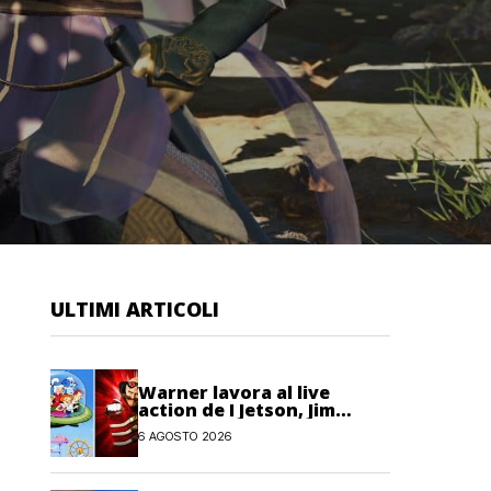
ULTIMI ARTICOLI
Warner lavora al live
action de I Jetson, Jim
Carrey è nel cast!
6 AGOSTO 2026