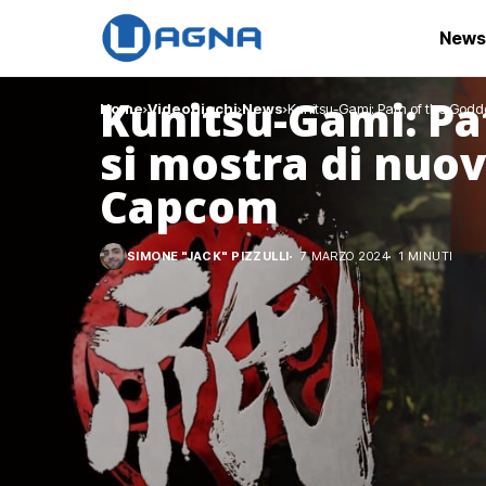
News
Kunitsu-Gami: Pa
Home
Videogiochi
News
Kunitsu-Gami: Path of the Godde
si mostra di nuov
Capcom
SIMONE "JACK" PIZZULLI
7 MARZO 2024
1 MINUTI