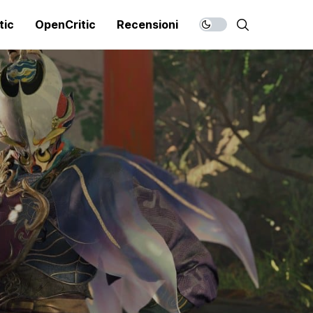
tic
OpenCritic
Recensioni