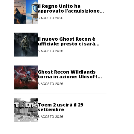
Il Regno Unito ha
approvato l’acquisizione
Paramount-Warner Bros
6 AGOSTO 2026
Discovery
Il nuovo Ghost Recon è
ufficiale: presto ci sarà
anche una fase di test
6 AGOSTO 2026
Ghost Recon Wildlands
torna in azione: Ubisoft
lancia il maxi
6 AGOSTO 2026
aggiornamento gratuito
Last Rites
Toem 2 uscirà il 29
settembre
6 AGOSTO 2026