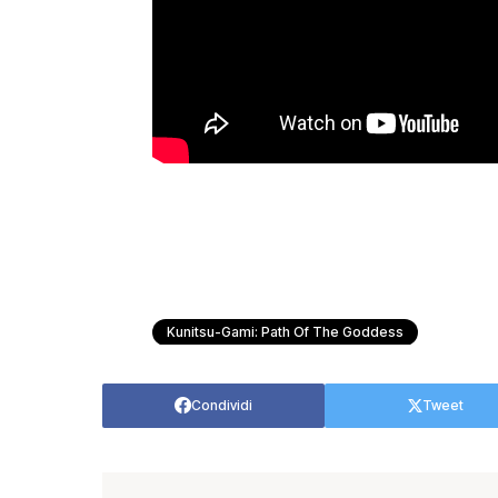
Kunitsu-Gami: Path Of The Goddess
Condividi
Tweet