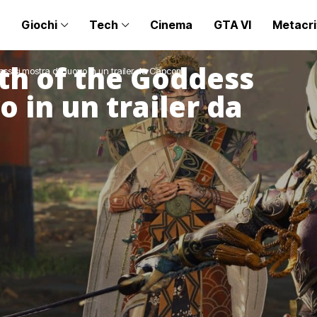
Giochi
Tech
Cinema
GTA VI
Metacri
th of the Goddess
ss si mostra di nuovo in un trailer da Capcom
o in un trailer da