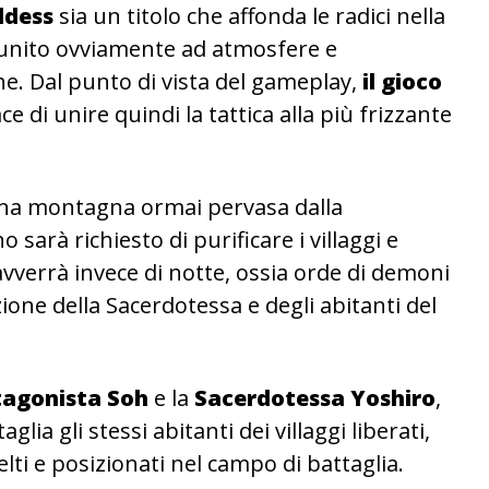
ddess
sia un titolo che affonda le radici nella
, unito ovviamente ad atmosfere e
che. Dal punto di vista del gameplay,
il gioco
ce di unire quindi la tattica alla più frizzante
 una montagna ormai pervasa dalla
o sarà richiesto di purificare i villaggi e
avverrà invece di notte, ossia orde di demoni
one della Sacerdotessa e degli abitanti del
tagonista
Soh
e la
Sacerdotessa
Yoshiro
,
lia gli stessi abitanti dei villaggi liberati,
ti e posizionati nel campo di battaglia.