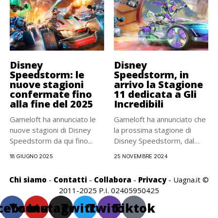
Disney
Disney
Speedstorm: le
Speedstorm, in
nuove stagioni
arrivo la Stagione
confermate fino
11 dedicata a Gli
alla fine del 2025
Incredibili
Gameloft ha annunciato le
Gameloft ha annunciato che
nuove stagioni di Disney
la prossima stagione di
Speedstorm da qui fino...
Disney Speedstorm, dal
titolo...
18 GIUGNO 2025
25 NOVEMBRE 2024
Chi siamo
-
Contatti
-
Collabora
-
Privacy
- Uagna.it ©
2011-2025 P.I. 02405950425
cebook
Youtube
Instagram
Twitter
Twitch
Tiktok