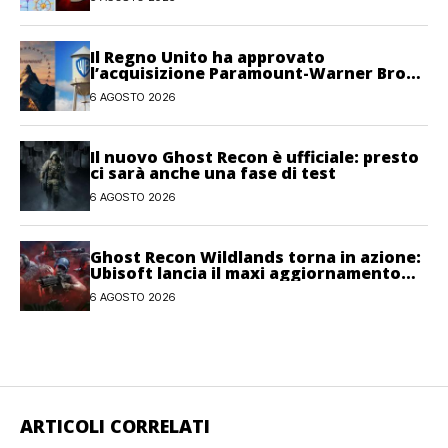
Il Regno Unito ha approvato
l’acquisizione Paramount-Warner Bros
Discovery
6 AGOSTO 2026
Il nuovo Ghost Recon è ufficiale: presto
ci sarà anche una fase di test
6 AGOSTO 2026
Ghost Recon Wildlands torna in azione:
Ubisoft lancia il maxi aggiornamento
gratuito Last Rites
6 AGOSTO 2026
ARTICOLI CORRELATI