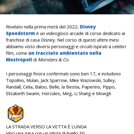
Rivelato nella prima metà del 2022,
Disney
Speedstorm
è un videogioco arcade di corse dedicato ai
franchise di casa Disney. Nel corso di questi ultimi mesi
abbiamo visto diversi personaggi e circuiti ispirati a celebri
film, come
un tracciato ambientato nella
Mostropoli
di
Monsters & Co
.
I personaggi finora confermati sono ben 17, e includono
Topolino, Mulan, Jack Sparrow, Mike Wazowski, Sulley,
Randall, Celia, Baloo, Belle, la Bestia, Paperino, Pippo,
Elizabeth Swann, Hercules, Meg, Li Shang e Mowgli.
LA STRADA VERSO LA VETTA È LUNGA
Vinci una gara con un pilota di livello 30