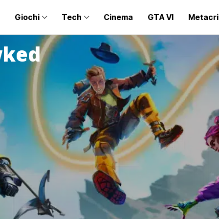
Giochi
Tech
Cinema
GTA VI
Metacri
wked