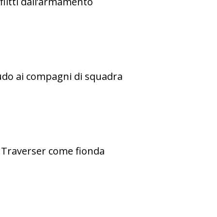
flitti dall’armamento
cudo ai compagni di squadra
o Traverser come fionda