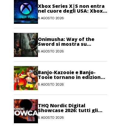
Xbox Series X|S non entra
nel cuore degli USA: Xbox
One avrebbe ancora più
8 AGOSTO 2026
giocatori attivi
Onimusha: Way of the
Sword si mostra su
Nintendo Switch 2
8 AGOSTO 2026
Banjo-Kazooie e Banjo-
Tooie tornano in edizione
fisica su Evercade a
8 AGOSTO 2026
ottobre
THQ Nordic Digital
Showcase 2026: tutti gli
annunci, i trailer e le
8 AGOSTO 2026
novità dell’evento