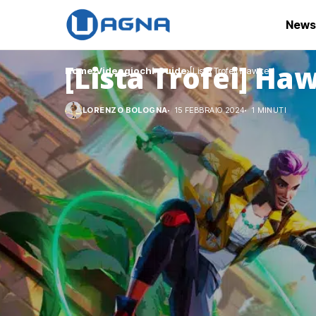
News
[Lista Trofei] Ha
Home
Videogiochi
Guide
[Lista Trofei] Hawked
LORENZO BOLOGNA
15 FEBBRAIO 2024
1 MINUTI